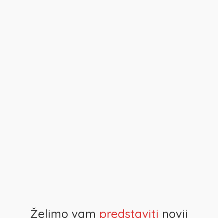
Želimo vam
predstaviti
novi
i