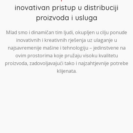
inovativan pristup u distribuciji
proizvoda i usluga
Mlad smo i dinamičan tim ljudi, okupljen u cilju ponude
inovativnih i kreativnih rješenja uz ulaganje u
najsavremenije mašine i tehnologiju – jedinstvene na
ovim prostorima koje pružaju visoku kvalitetu
proizvoda, zadovoljavajući tako i najzahtjevnije potrebe
klijenata.