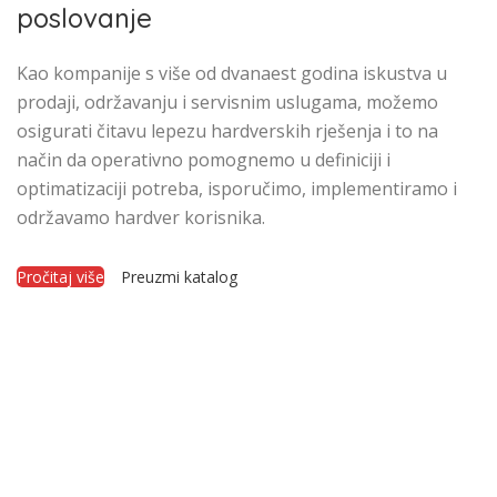
poslovanje
Kao kompanije s više od dvanaest godina iskustva u
prodaji, održavanju i servisnim uslugama, možemo
osigurati čitavu lepezu hardverskih rješenja i to na
način da operativno pomognemo u definiciji i
optimatizaciji potreba, isporučimo, implementiramo i
održavamo hardver korisnika.
Pročitaj više
Preuzmi katalog