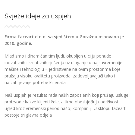
Svježe ideje za uspjeh
Firma faceart d.o.o. sa sjedištem u Goraždu osnovana je
2010. godine.
Mlad smo i dinamičan tim ljudi, okupljen u cilju ponude
inovativnih i kreativnih rješenja uz ulaganje u najsavremenije
mašine i tehnologiju – jedinstvene na ovim prostorima koje
pružaju visoku kvalitetu proizvoda, zadovoljavajući tako i
najzahtjevnije potrebe klijenata.
Naš uspjeh je rezultat rada naših zaposlenih koji pružaju usluge i
proizvode kakve klijenti žele, a time obezbjeđuju održivost i
ugled kroz vremenski period našoj kompaniji. U sklopu faceart
postoje tri glavna odjela