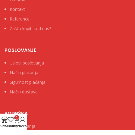
Kontakt
Reference
Zašto kupiti kod nas?
POSLOVANJE
Uslovi poslovanja
Naćin plaćanja
Sigurnost plaćanja
Način dostave
PODRŠKA
0
Česta pitanja
Shop
Wishlist
Cart
My account