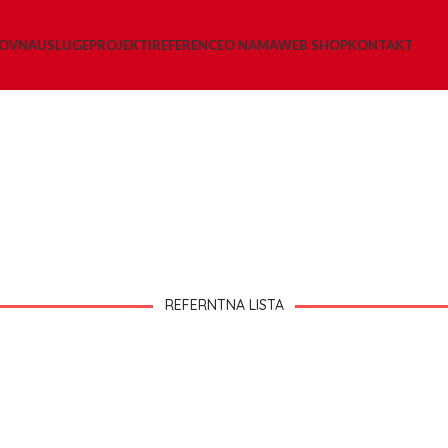
LOVNA
USLUGE
PROJEKTI
REFERENCE
O NAMA
WEB SHOP
KONTAKT
REFERNTNA LISTA