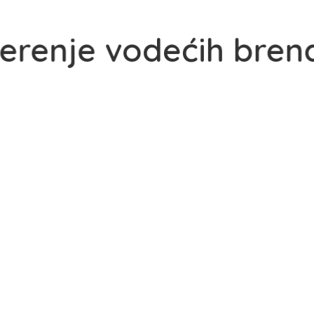
erenje vodećih bre
dimo stabilne odnose sa kompanijama koje prepoznaju kvalit
pouzdanost naših usluga.