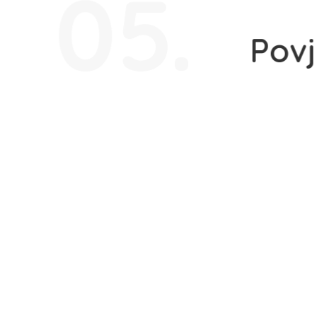
05.
Povj
Godinama gra