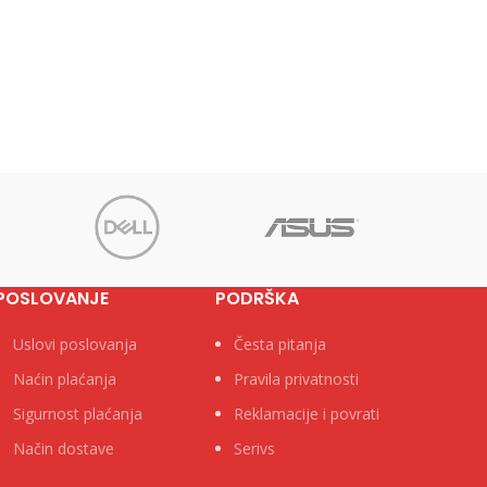
POSLOVANJE
PODRŠKA
Uslovi poslovanja
Česta pitanja
Naćin plaćanja
Pravila privatnosti
Sigurnost plaćanja
Reklamacije i povrati
Način dostave
Serivs