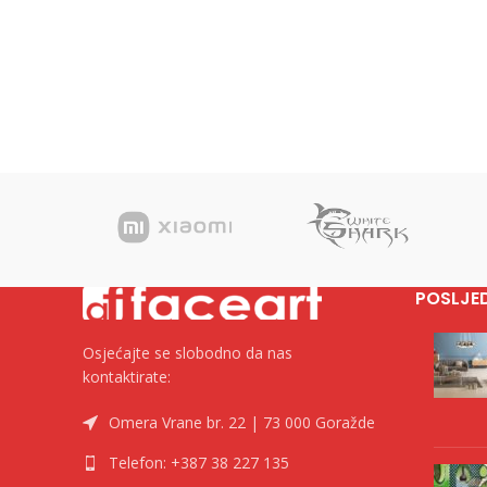
POSLJE
Osjećajte se slobodno da nas
kontaktirate:
Omera Vrane br. 22 | 73 000 Goražde
Telefon: +387 38 227 135