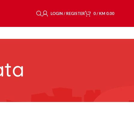
LOGIN / REGISTER
0
/
KM
0.00
ata