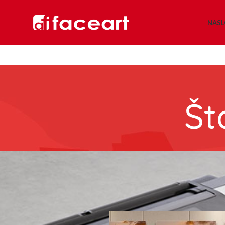
NAS
Št