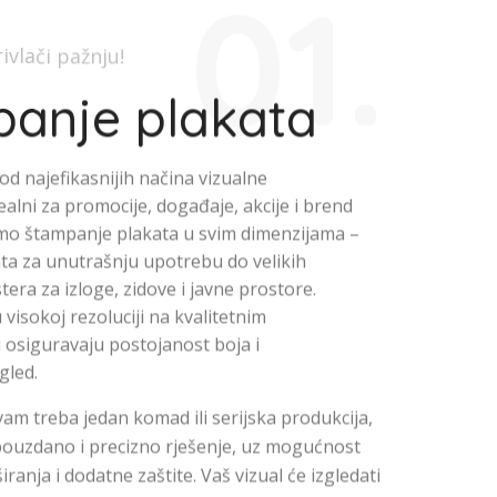
01.
rivlači pažnju!
anje plakata
 od najefikasnijih načina vizualne
ealni za promocije, događaje, akcije i brend
o štampanje plakata u svim dimenzijama –
ta za unutrašnju upotrebu do velikih
era za izloge, zidove i javne prostore.
 visokoj rezoluciji na kvalitetnim
i osiguravaju postojanost boja i
gled.
 vam treba jedan komad ili serijska produkcija,
ouzdano i precizno rješenje, uz mogućnost
aširanja i dodatne zaštite. Vaš vizual će izgledati