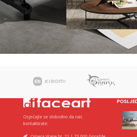
POSLJE
Osjećajte se slobodno da nas
kontaktirate:
Omera Vrane br. 22 | 73 000 Goražde