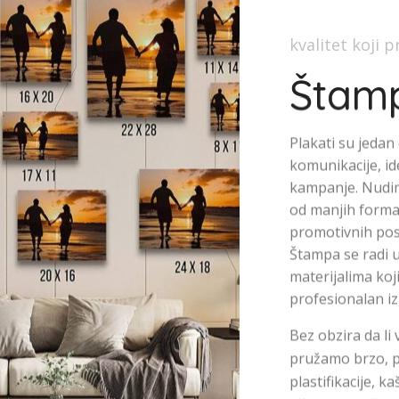
kvalitet koji p
Štamp
Plakati su jedan
komunikacije, id
kampanje. Nudim
od manjih forma
promotivnih post
Štampa se radi u
materijalima koj
profesionalan iz
Bez obzira da li
pružamo brzo, p
plastifikacije, k