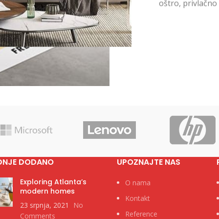
oštro, privlačn
DNJE DODANO
UPOZNAJTE NAS
Exploring Atlanta’s
O nama
modern homes
Kontakt
23 srpnja, 2021
No
Reference
Comments