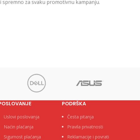
o i spremno za svaku promotivnu kampanju.
POSLOVANJE
PODRŠKA
Uslovi poslovanja
Česta pitanja
Naćin plaćanja
Pravila privatnosti
Sigurnost plaćanja
Reklamacije i povrati