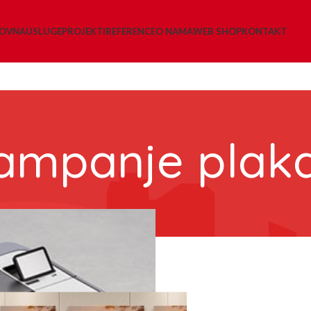
LOVNA
USLUGE
PROJEKTI
REFERENCE
O NAMA
WEB SHOP
KONTAKT
ampanje plak