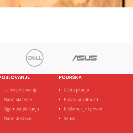
POSLOVANJE
PODRŠKA
Uslovi poslovanja
Česta pitanja
Naćin plaćanja
Pravila privatnosti
Sigurnost plaćanja
Reklamacije i povrati
Način dostave
Serivs