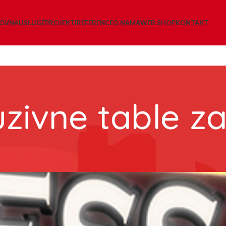
LOVNA
USLUGE
PROJEKTI
REFERENCE
O NAMA
WEB SHOP
KONTAKT
uzivne table za