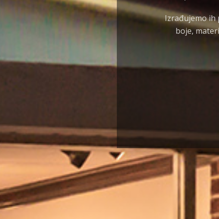
Izrađujemo ih 
boje, mater