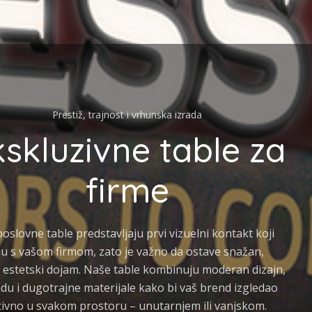
Prestiž, trajnost i vrhunska izrada
kskluzivne table za
firme
oslovne table predstavljaju prvi vizuelni kontakt koji
aju s vašom firmom, zato je važno da ostave snažan,
i estetski dojam. Naše table kombinuju moderan dizajn,
du i dugotrajne materijale kako bi vaš brend izgledao
ivno u svakom prostoru – unutarnjem ili vanjskom.