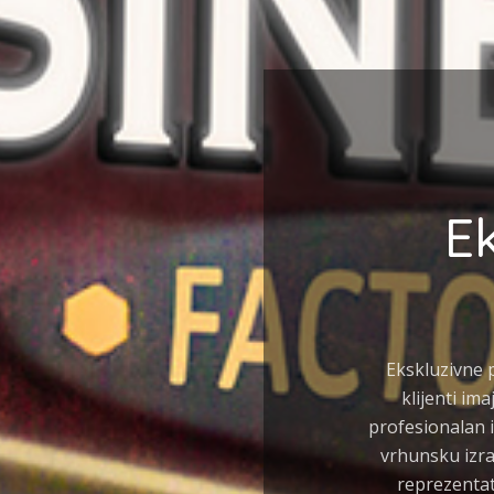
E
Ekskluzivne p
klijenti im
profesionalan 
vrhunsku izra
reprezentat