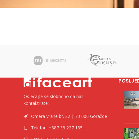
POSLJE
Osjećajte se slobodno da nas
kontaktirate:
Omera Vrane br. 22 | 73 000 Goražde
Telefon: +387 38 227 135