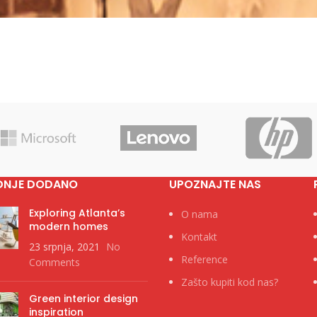
DNJE DODANO
UPOZNAJTE NAS
Exploring Atlanta’s
O nama
modern homes
Kontakt
23 srpnja, 2021
No
Reference
Comments
Zašto kupiti kod nas?
Green interior design
inspiration