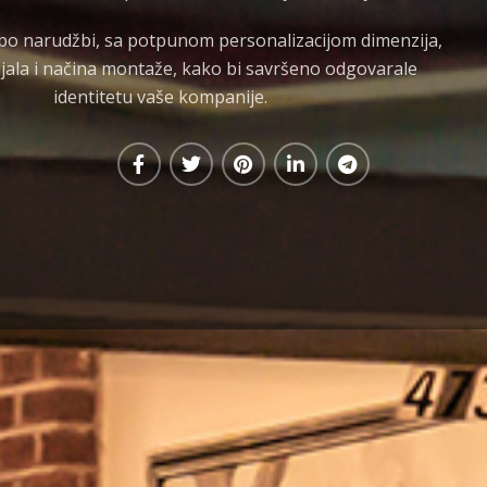
po narudžbi, sa potpunom personalizacijom dimenzija,
ijala i načina montaže, kako bi savršeno odgovarale
identitetu vaše kompanije.