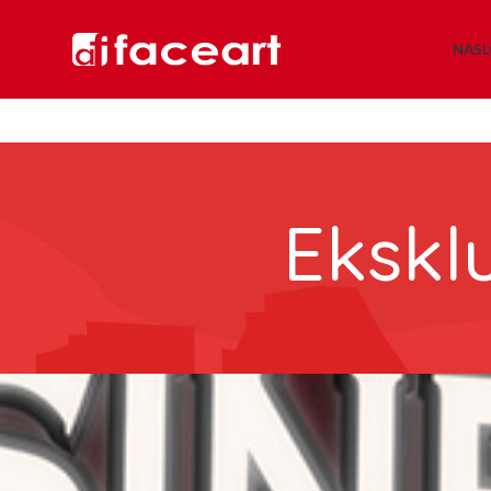
NAS
Ekskl