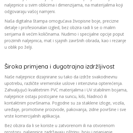
naljepnice u svim oblicima i dimenzijama, na materijalima koji
odgovaraju vašoj namjeni.
Naša digitalna štampa omogućava živopisne boje, precizne
detalje i profesionalan izgled, bez obzira radi li se o malim
serijama ili većim količinama. Nudimo i specijalne opcije poput
prozirnih naljepnica, mat i sjajnih završnih obrada, kao i rezanje
u oblik po želji.
Široka primjena i dugotrajna izdržljivost
Naše naljepnice dizajnirane su tako da izdrže svakodnevnu
upotrebu, različite vremenske uslove i intenzivna opterećenja.
Zahvaljujući kvalitetnim PVC materijalima i UV stabilnim bojama,
naljepnice ostaju postojane na suncu, kiši, hladnoći ili
kontaktnim površinama. Pogodne su za staklene izloge, vozila,
uređaje, promotivne proizvode, pakovanja, zidne površine i sve
vrste komercijalnih aplikacija.
Bez obzira da li se koriste u zatvorenom ili na otvorenom
prostoru, naljepnice zadržavaju oštrinu, boju i prianjanje,