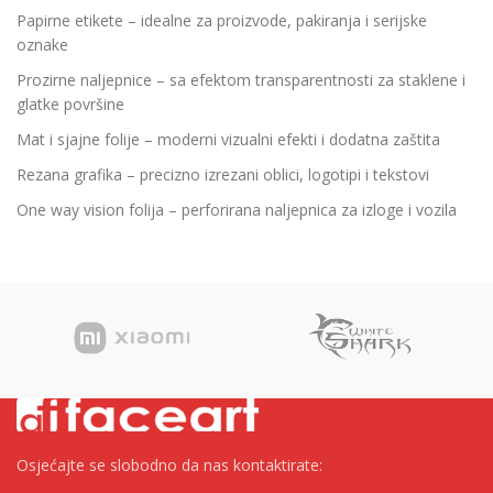
Papirne etikete – idealne za proizvode, pakiranja i serijske
oznake
Prozirne naljepnice – sa efektom transparentnosti za staklene i
glatke površine
Mat i sjajne folije – moderni vizualni efekti i dodatna zaštita
Rezana grafika – precizno izrezani oblici, logotipi i tekstovi
One way vision folija – perforirana naljepnica za izloge i vozila
Osjećajte se slobodno da nas kontaktirate: