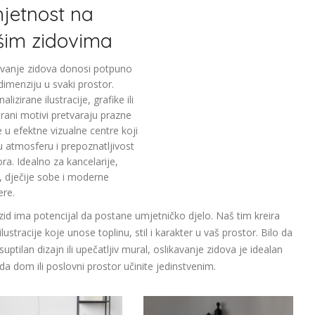
jetnost na
Home Modern Decoration Decals.
šim zidovima
avanje zidova donosi potpuno
dimenziju u svaki prostor.
alizirane ilustracije, grafike ili
irani motivi pretvaraju prazne
 u efektne vizualne centre koji
u atmosferu i prepoznatljivost
ra. Idealno za kancelarije,
e, dječije sobe i moderne
ere.
zid ima potencijal da postane umjetničko djelo. Naš tim kreira
ilustracije koje unose toplinu, stil i karakter u vaš prostor. Bilo da
 suptilan dizajn ili upečatljiv mural, oslikavanje zidova je idealan
da dom ili poslovni prostor učinite jedinstvenim.