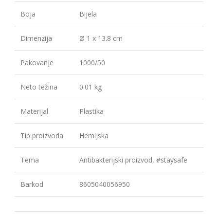
Boja
Bijela
Dimenzija
Ø 1 x 13.8 cm
Pakovanje
1000/50
Neto težina
0.01 kg
Materijal
Plastika
Tip proizvoda
Hemijska
Tema
Antibakterijski proizvod, #staysafe
Barkod
8605040056950