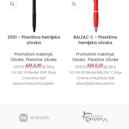
2001 – Plastična hemijska
BALZAC C – Plastična
olovka
hemijska olovka
Promotivni materijal
,
Promotivni materijal
,
Olovke
,
Plastične Olovke
Olovke
,
Plastične Olovke
KM
0.40
KM
0.50
OPŠTE INFORMACIJE Šifra
OPŠTE INFORMACIJE Šifra
10.182.10 Model 2001 Boja
10.163.30 Model BALZAC C Boja
Crna,siva,rojal
Crvena,crna,plava,rojal
plava,crvena,žuta,svijetlo
plava,ljubičasta,azurno
zelena,oranž,bijela Dimenzija Ø
plava,žuta,svijetlo zelena,oranž
0.9 x 14.6 cm Pakovanje 1000/50
Dimenzije Ø 1.3 x 14cm
Neto težina
Pakovanje 1000/50 Neto