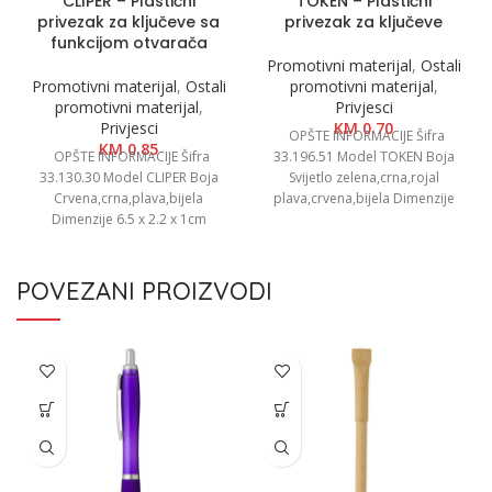
CLIPER – Plastični
TOKEN – Plastični
privezak za ključeve sa
privezak za ključeve
funkcijom otvarača
Promotivni materijal
,
Ostali
Promotivni materijal
,
Ostali
promotivni materijal
,
promotivni materijal
,
Privjesci
Privjesci
KM
0.70
OPŠTE INFORMACIJE Šifra
KM
0.85
OPŠTE INFORMACIJE Šifra
33.196.51 Model TOKEN Boja
33.130.30 Model CLIPER Boja
Svijetlo zelena,crna,rojal
Crvena,crna,plava,bijela
plava,crvena,bijela Dimenzije
Dimenzije 6.5 x 2.2 x 1cm
4.5 x 3.3 x 0.4 cm Pakovanje
Pakovanje 1000/50 Neto težina
1000/100
0.01
POVEZANI PROIZVODI