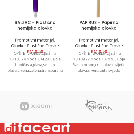
BALZAC – Plastična
PAPIRUS – Papirna
hemijska olovka
hemijska olovka
Promotivni materijal
,
Promotivni materijal
,
Olovke
,
Plastične Olovke
Olovke
,
Plastične Olovke
KM
0.50
KM
0.50
OPŠTE INFORMACIJE Šifra
OPŠTE INFORMACIJE Šifra
10.103.24 Model BALZAC Boja
10.109.72 Model PAPIRUS Boja
Ljubičasta,plava,svijetlo
Svetlo braon,crna,plava,svijetlo
plava,crvena,zelena,transparentna
plava,crvena,žuta,svijetlo
Dimenzije Ø 1.3 x 14cm
zelena,oranž,bijela Dimenzije Ø
Pakovanje 1000/50 Neto težina
0.8 x 14cm Pakovanje 1000/100
0.01 kg
Neto