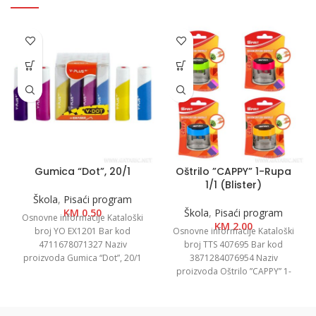
Gumica “Dot”, 20/1
Oštrilo ”CAPPY” 1-Rupa
1/1 (Blister)
Škola
,
Pisaći program
KM
0.50
Škola
,
Pisaći program
Osnovne informacije Kataloški
KM
2.00
broj YO EX1201 Bar kod
Osnovne informacije Kataloški
4711678071327 Naziv
broj TTS 407695 Bar kod
proizvoda Gumica “Dot”, 20/1
3871284076954 Naziv
Kategorija Gumice za brisanje
proizvoda Oštrilo ”CAPPY” 1-
Brend Yoyi
Rupa 1/1 (Blister) Kategorija
Oštrila Brend Spirit