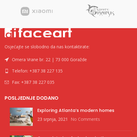
Osjećajte se slobodno da nas kontaktirate:
Omera Vrane br. 22 | 73 000 Goražde
Telefon: +387 38 227 135
Fax: +387 38 227 035
POSLJEDNJE DODANO
Exploring Atlanta’s modern homes
23 srpnja, 2021
No Comments