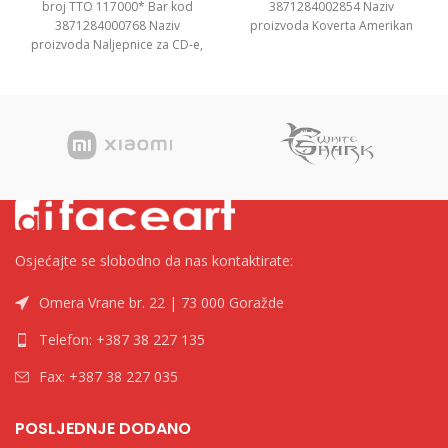
broj TTO 117000* Bar kod
3871284002854 Naziv
3871284000768 Naziv
proizvoda Koverta Amerikan
proizvoda Naljepnice za CD-e,
Bez Prozora, 23x11cm, 1/1000
117mm Kategorija Naljepnice i
Kategorija Koverte Brend
etikete Brend
Osjećajte se slobodno da nas kontaktirate:
Omera Vrane br. 22 | 73 000 Goražde
Telefon: +387 38 227 135
Fax: +387 38 227 035
POSLJEDNJE DODANO