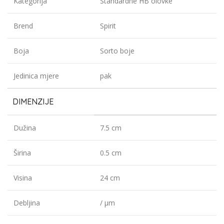
Kategorija
Standardne HB olovke
Brend
Spirit
Boja
Sorto boje
Jedinica mjere
pak
DIMENZIJE
Dužina
7.5 cm
Širina
0.5 cm
Visina
24 cm
Debljina
/ µm