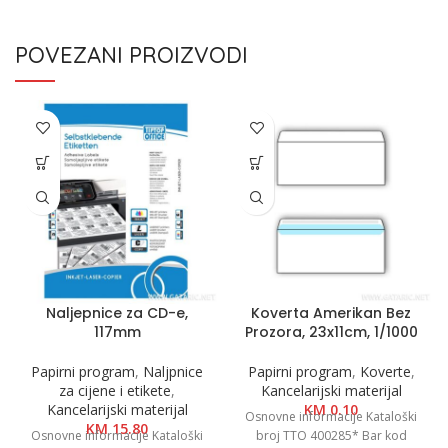
POVEZANI PROIZVODI
Naljepnice za CD-e,
Koverta Amerikan Bez
117mm
Prozora, 23x11cm, 1/1000
Papirni program
,
Naljpnice
Papirni program
,
Koverte
,
za cijene i etikete
,
Kancelarijski materijal
Kancelarijski materijal
KM
0.10
Osnovne informacije Kataloški
KM
15.80
Osnovne informacije Kataloški
broj TTO 400285* Bar kod