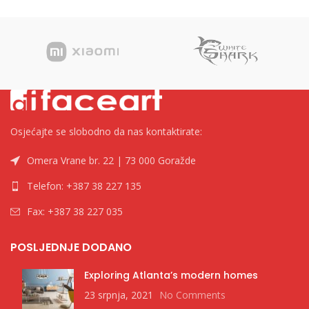
podloge:
Silikonska guma
Boja:
Crna
Bar Code :
0616320538934
Osjećajte se slobodno da nas kontaktirate:
Omera Vrane br. 22 | 73 000 Goražde
Telefon: +387 38 227 135
Fax: +387 38 227 035
POSLJEDNJE DODANO
Exploring Atlanta’s modern homes
23 srpnja, 2021
No Comments