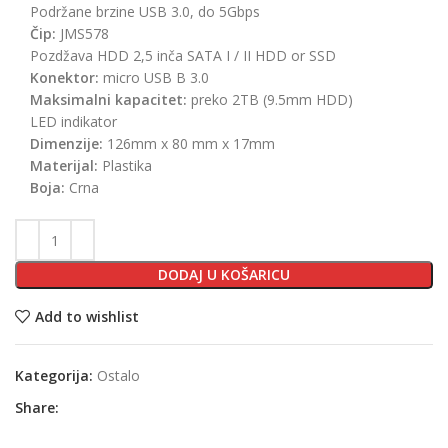
Podržane brzine USB 3.0, do 5Gbps
Čip:
JMS578
Pozdžava HDD 2,5 inča SATA I / II HDD or SSD
Konektor:
micro USB B 3.0
Maksimalni kapacitet:
preko 2TB (9.5mm HDD)
LED indikator
Dimenzije:
126mm x 80 mm x 17mm
Materijal:
Plastika
Boja:
Crna
DODAJ U KOŠARICU
Add to wishlist
Kategorija:
Ostalo
Share: