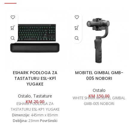
ESHARK PODLOGA ZA
MOBITEL GIMBAL GMB-
TASTATURU ESL-KP1
005 NOBORI
YUGAKE
Ostalo
Ostalo
,
Tastature
KM
150.00
WHITE SHARK MOBITEL GIMBAL
KM
20.00
ESHARK PODLOGA ZA
GMB-005 NOBORI
TASTATURU ESL-KP1 YUGAKE
Dimenzije:
445mm x 85mm
Debljina:
23mm
Površinski
materijal:
Eko koža
Punjenje:
Memorijska pjena
Materijal