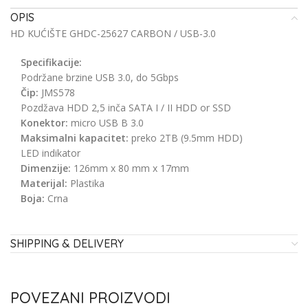
OPIS
HD KUĆIŠTE GHDC-25627 CARBON / USB-3.0
Specifikacije:
Podržane brzine USB 3.0, do 5Gbps
Čip:
JMS578
Pozdžava HDD 2,5 inča SATA I / II HDD or SSD
Konektor:
micro USB B 3.0
Maksimalni kapacitet:
preko 2TB (9.5mm HDD)
LED indikator
Dimenzije:
126mm x 80 mm x 17mm
Materijal:
Plastika
Boja:
Crna
SHIPPING & DELIVERY
POVEZANI PROIZVODI