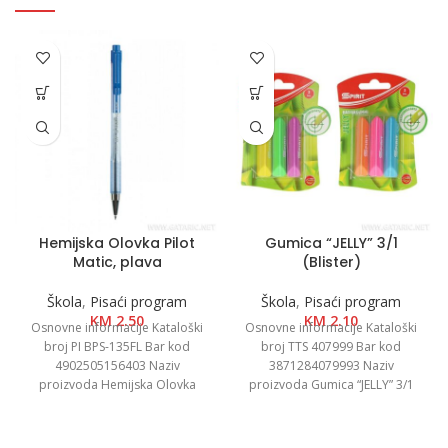
Hemijska Olovka Pilot
Gumica “JELLY” 3/1
Matic, plava
(Blister)
Škola
,
Pisaći program
Škola
,
Pisaći program
KM
2.50
KM
2.10
Osnovne informacije Kataloški
Osnovne informacije Kataloški
broj PI BPS-135FL Bar kod
broj TTS 407999 Bar kod
4902505156403 Naziv
3871284079993 Naziv
proizvoda Hemijska Olovka
proizvoda Gumica “JELLY” 3/1
Pilot Matic, plava Kategorija
(Blister) Kategorija Gumice za
Hemijske olovke Boja
brisanje Brend