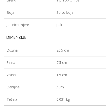
Brend
Tip Top Office
Boja
Sorto boje
Jedinica mjere
pak
DIMENZIJE
Dužina
20.5 cm
Širina
7.5 cm
Visina
1.5 cm
Debljina
/ µm
Težina
0.031 kg