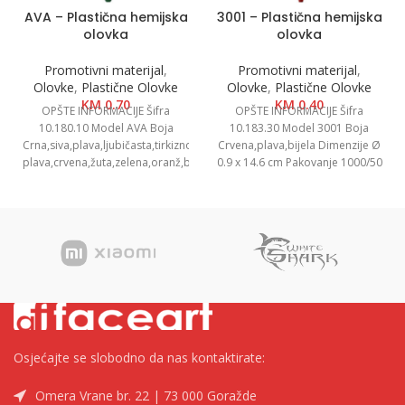
AVA – Plastična hemijska
3001 – Plastična hemijska
olovka
olovka
Promotivni materijal
,
Promotivni materijal
,
Olovke
,
Plastične Olovke
Olovke
,
Plastične Olovke
KM
0.70
KM
0.40
OPŠTE INFORMACIJE Šifra
OPŠTE INFORMACIJE Šifra
10.180.10 Model AVA Boja
10.183.30 Model 3001 Boja
Crna,siva,plava,ljubičasta,tirkizno
Crvena,plava,bijela Dimenzije Ø
plava,crvena,žuta,zelena,oranž,bijela
0.9 x 14.6 cm Pakovanje 1000/50
Dimenzija Ø 1 x 13.9 cm
Neto težina 0.01 kg
Pakovanje 1000/50 Neto težina
0.01
Osjećajte se slobodno da nas kontaktirate:
Omera Vrane br. 22 | 73 000 Goražde