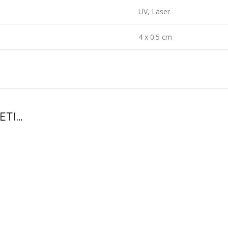
UV, Laser
4 x 0.5 cm
ETI…