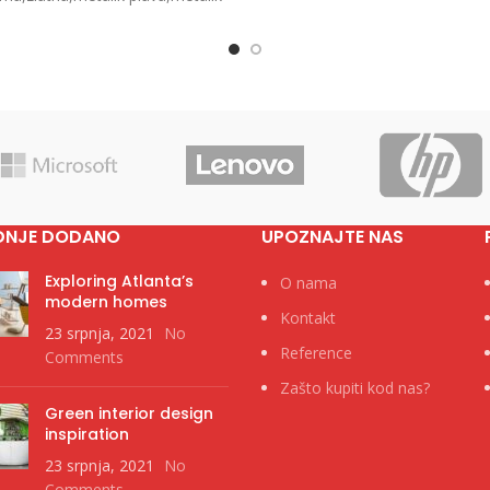
Pakovanje 1000/50 Ne
metalik crna Dimenzije Ø 1.1 x
cm Pakovanje 1000/50 Neto
DNJE DODANO
UPOZNAJTE NAS
Exploring Atlanta’s
O nama
modern homes
Kontakt
23 srpnja, 2021
No
Reference
Comments
Zašto kupiti kod nas?
Green interior design
inspiration
23 srpnja, 2021
No
Comments