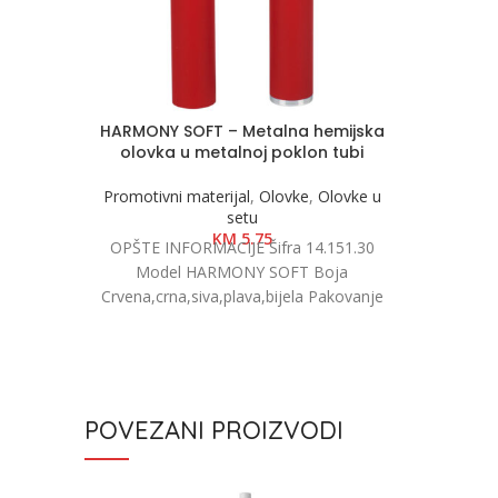
HARMONY SOFT – Metalna hemijska
olovka u metalnoj poklon tubi
Promotivni materijal
,
Olovke
,
Olovke u
setu
KM
5.75
OPŠTE INFORMACIJE Šifra 14.151.30
Model HARMONY SOFT Boja
Crvena,crna,siva,plava,bijela Pakovanje
200/25 Neto težina 0.04 kg Materijal
Aluminijum Tip proizvoda Hemijska
POVEZANI PROIZVODI