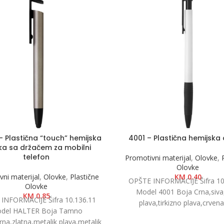
– Plastična “touch” hemijska
4001 – Plastična hemijska
ka sa držačem za mobilni
telefon
Promotivni materijal
,
Olovke
,
Olovke
ni materijal
,
Olovke
,
Plastične
KM
0.40
OPŠTE INFORMACIJE Šifra 10
Olovke
Model 4001 Boja Crna,siva,
KM
0.85
INFORMACIJE Šifra 10.136.11
plava,tirkizno plava,crvena
del HALTER Boja Tamno
zelena,oranž Dimenzija Ø 0.9 
rna,zlatna,metalik plava,metalik