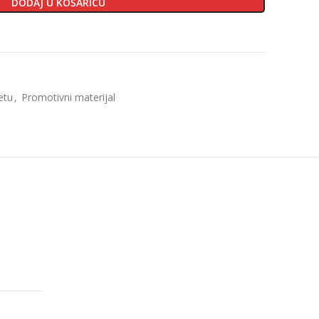
DODAJ U KOŠARICU
etu
,
Promotivni materijal