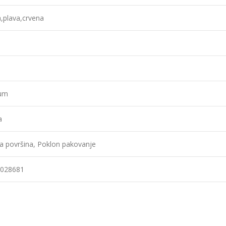
a,plava,crvena
jum
a
a površina, Poklon pakovanje
028681