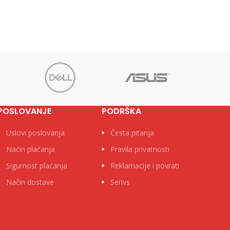
to
14.1 cm Pakovanje 1000/50 Neto
POSLOVANJE
PODRŠKA
Uslovi poslovanja
Česta pitanja
Naćin plaćanja
Pravila privatnosti
Sigurnost plaćanja
Reklamacije i povrati
Način dostave
Serivs