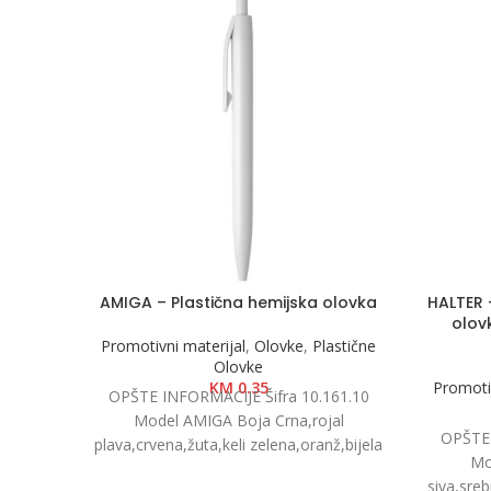
AMIGA – Plastična hemijska olovka
HALTER 
olov
Promotivni materijal
,
Olovke
,
Plastične
Olovke
KM
0.35
Promotiv
OPŠTE INFORMACIJE Šifra 10.161.10
Model AMIGA Boja Crna,rojal
OPŠTE 
plava,crvena,žuta,keli zelena,oranž,bijela
Mo
Dimenzije Ø 1 x 13.8cm Pakovanje
siva,sreb