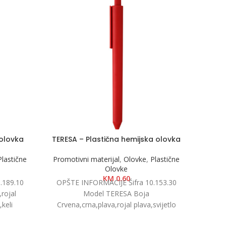
 olovka
TERESA – Plastična hemijska olovka
ZOL
Plastične
Promotivni materijal
,
Olovke
,
Plastične
Olovke
Promot
KM
0.60
.189.10
OPŠTE INFORMACIJE Šifra 10.153.30
OPŠT
rojal
Model TERESA Boja
Mod
,keli
Crvena,crna,plava,rojal plava,svijetlo
plav
x 14.6 cm
zelena,oranž,bijela Dimenzije 1.1 x 1.1 x
zelena