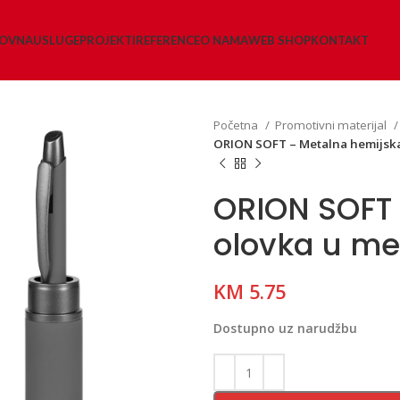
LOVNA
USLUGE
PROJEKTI
REFERENCE
O NAMA
WEB SHOP
KONTAKT
Početna
Promotivni materijal
ORION SOFT – Metalna hemijska 
ORION SOFT 
olovka u me
KM
5.75
Dostupno uz narudžbu