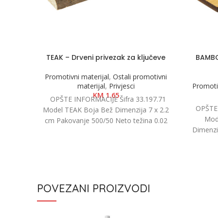
TEAK – Drveni privezak za ključeve
BAMBOL
Promotivni materijal
,
Ostali promotivni
materijal
,
Privjesci
Promotiv
KM
1.65
OPŠTE INFORMACIJE Šifra 33.197.71
OPŠTE 
Model TEAK Boja Bež Dimenzija 7 x 2.2
Mod
cm Pakovanje 500/50 Neto težina 0.02
Dimenzij
kg
POVEZANI PROIZVODI