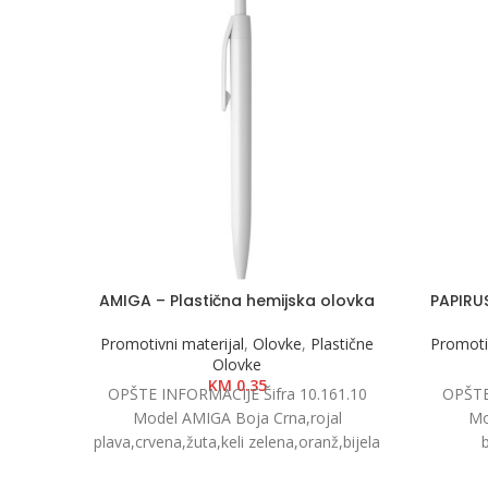
AMIGA – Plastična hemijska olovka
PAPIRUS
Promotivni materijal
,
Olovke
,
Plastične
Promotiv
Olovke
KM
0.35
OPŠTE INFORMACIJE Šifra 10.161.10
OPŠTE 
Model AMIGA Boja Crna,rojal
Mo
plava,crvena,žuta,keli zelena,oranž,bijela
b
Dimenzije Ø 1 x 13.8cm Pakovanje
p