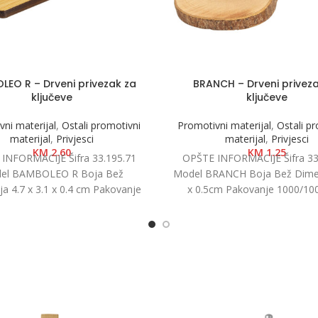
EO R – Drveni privezak za
BRANCH – Drveni privez
ključeve
ključeve
ni materijal
,
Ostali promotivni
Promotivni materijal
,
Ostali p
materijal
,
Privjesci
materijal
,
Privjesci
KM
2.60
KM
1.25
INFORMACIJE Šifra 33.195.71
OPŠTE INFORMACIJE Šifra 33
el BAMBOLEO R Boja Bež
Model BRANCH Boja Bež Dimen
a 4.7 x 3.1 x 0.4 cm Pakovanje
x 0.5cm Pakovanje 1000/10
500/50 Neto težina
težina 0.01 kg Materija