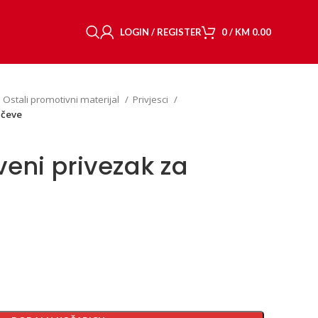
LOGIN / REGISTER
0
/
KM
0.00
Ostali promotivni materijal
Privjesci
učeve
veni privezak za