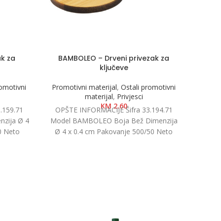
ak za
BAMBOLEO – Drveni privezak za
WOO
ključeve
romotivni
Promotivni materijal
,
Ostali promotivni
Promot
materijal
,
Privjesci
KM
2.60
.159.71
OPŠTE INFORMACIJE Šifra 33.194.71
OPŠT
zija Ø 4
Model BAMBOLEO Boja Bež Dimenzija
Model
0 Neto
Ø 4 x 0.4 cm Pakovanje 500/50 Neto
x 4.3
l
težina 0.01 kg