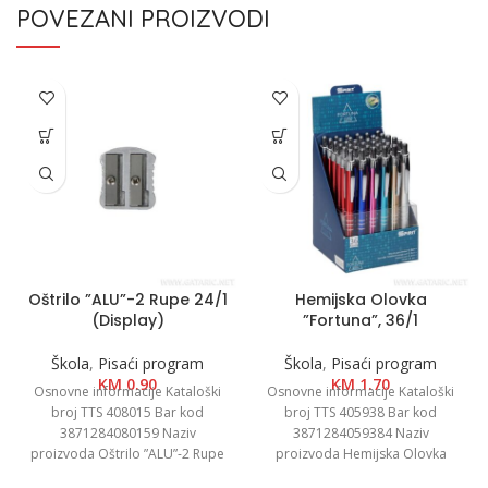
POVEZANI PROIZVODI
Oštrilo ”ALU”-2 Rupe 24/1
Hemijska Olovka
(Display)
”Fortuna”, 36/1
Škola
,
Pisaći program
Škola
,
Pisaći program
KM
0.90
KM
1.70
Osnovne informacije Kataloški
Osnovne informacije Kataloški
broj TTS 408015 Bar kod
broj TTS 405938 Bar kod
3871284080159 Naziv
3871284059384 Naziv
proizvoda Oštrilo ”ALU”-2 Rupe
proizvoda Hemijska Olovka
24/1 (Display) Kategorija Oštrila
”Fortuna”, 36/1 Kategorija