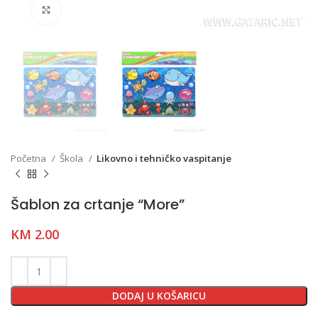
Click to enlarge
Početna
Škola
Likovno i tehničko vaspitanje
Šablon za crtanje “More”
KM
2.00
DODAJ U KOŠARICU