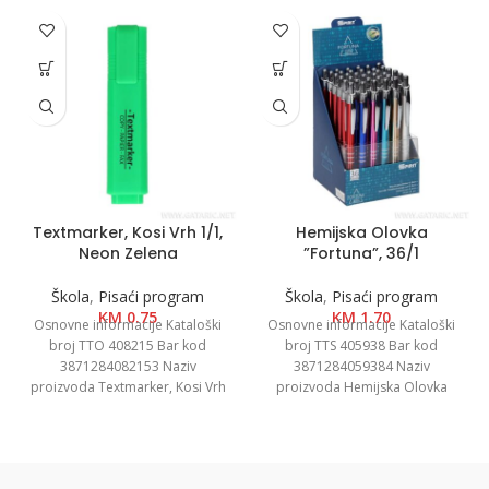
Textmarker, Kosi Vrh 1/1,
Hemijska Olovka
Neon Zelena
”Fortuna”, 36/1
Škola
,
Pisaći program
Škola
,
Pisaći program
KM
0.75
KM
1.70
Osnovne informacije Kataloški
Osnovne informacije Kataloški
broj TTO 408215 Bar kod
broj TTS 405938 Bar kod
3871284082153 Naziv
3871284059384 Naziv
proizvoda Textmarker, Kosi Vrh
proizvoda Hemijska Olovka
1/1, Neon Zelena Kategorija
”Fortuna”, 36/1 Kategorija
Tekstmarkeri Brend
Hemijske olovke Brend Spirit