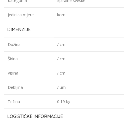
Kategorija
Spiralne sveske
Jedinica mjere
kom
DIMENZIJE
Dužina
/ cm
Širina
/ cm
Visina
/ cm
Debljina
/ µm
Težina
0.19 kg
LOGISTIČKE INFORMACIJE