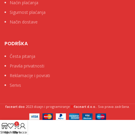
Naćin plaćanja
Sigurnost plaćanja
Način dostave
PODRŠKA
Česta pitanja
Pravila privatnosti
Reklamacije i povrati
Serivs
X
faceart doo
2023 dizajn i programiranje
-faceart d.o.o.
. Sva prava zadržana.
0
Shop
Wishlist
Cart
My account