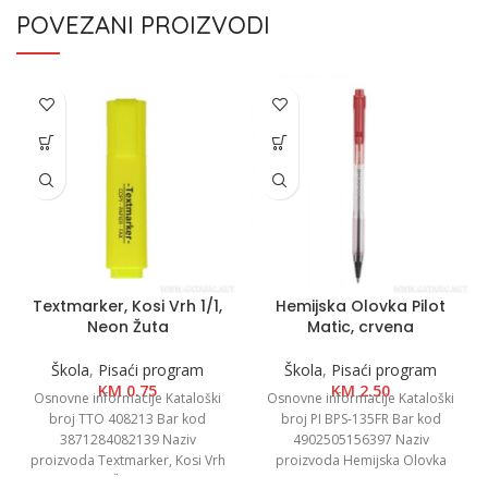
POVEZANI PROIZVODI
Textmarker, Kosi Vrh 1/1,
Hemijska Olovka Pilot
Neon Žuta
Matic, crvena
Škola
,
Pisaći program
Škola
,
Pisaći program
KM
0.75
KM
2.50
Osnovne informacije Kataloški
Osnovne informacije Kataloški
broj TTO 408213 Bar kod
broj PI BPS-135FR Bar kod
3871284082139 Naziv
4902505156397 Naziv
proizvoda Textmarker, Kosi Vrh
proizvoda Hemijska Olovka
1/1, Neon Žuta Kategorija
Pilot Matic, crvena Kategorija