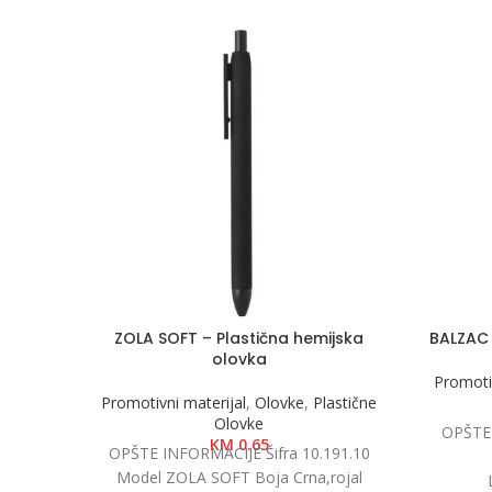
ZOLA SOFT – Plastična hemijska
BALZAC 
olovka
Promotiv
Promotivni materijal
,
Olovke
,
Plastične
Olovke
OPŠTE 
KM
0.65
OPŠTE INFORMACIJE Šifra 10.191.10
Model ZOLA SOFT Boja Crna,rojal