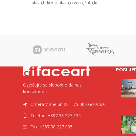
plava,tirkizno plava,crvena,žuta,keli
plava
zelena,oranž Dimenzija Ø 1.1 x 14.5 cm
Dimen
Pakovanje 1000/50
10
POSLJE
Osjećajte se slobodno da nas
kontaktirate:
Omera Vrane br. 22 | 73 000 Goražde
Telefon: +387 38 227 135
Fax: +387 38 227 035