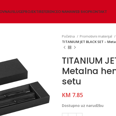
LOVNA
USLUGE
PROJEKTI
REFERENCE
O NAMA
WEB SHOP
KONTAKT
Početna
Promotivni materijal
TITANIUM JET BLACK SET – Metaln
TITANIUM JE
Metalna hemi
setu
KM
7.85
Dostupno uz narudžbu