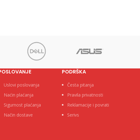
pl
lo
zelena
 Ø 0.8 x
 Neto
POSLOVANJE
PODRŠKA
Uslovi poslovanja
Česta pitanja
Naćin plaćanja
Pravila privatnosti
Sigurnost plaćanja
Reklamacije i povrati
Način dostave
Serivs