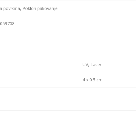
a površina, Poklon pakovanje
059708
UV, Laser
4 x 0.5 cm