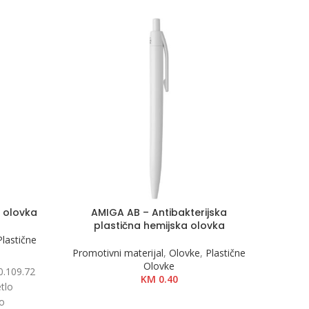
a olovka
AMIGA AB – Antibakterijska
TERE
plastična hemijska olovka
Plastične
Promotivni materijal
,
Olovke
,
Plastične
Promot
Olovke
.109.72
KM
0.40
OPŠT
tlo
Mo
lo