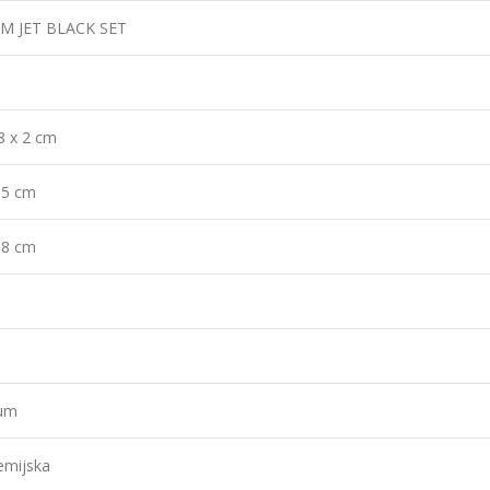
M JET BLACK SET
.8 x 2 cm
.5 cm
.8 cm
1
jum
emijska