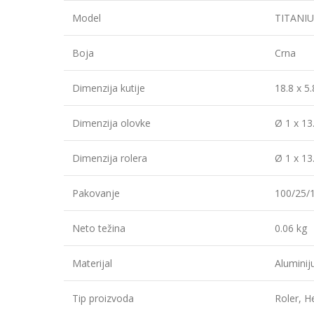
Model
TITANIU
Boja
Crna
Dimenzija kutije
18.8 x 5
Dimenzija olovke
Ø 1 x 13
Dimenzija rolera
Ø 1 x 13
Pakovanje
100/25/
Neto težina
0.06 kg
Materijal
Alumini
Tip proizvoda
Roler, H