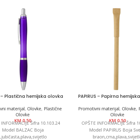
– Plastična hemijska olovka
PAPIRUS – Papirna hemijsk
ni materijal
,
Olovke
,
Plastične
Promotivni materijal
,
Olovke
,
Olovke
Olovke
KM
0.50
KM
0.50
INFORMACIJE Šifra 10.103.24
OPŠTE INFORMACIJE Šifra 10
Model BALZAC Boja
Model PAPIRUS Boja Sve
Ljubičasta,plava,svijetlo
braon,crna,plava,svijet