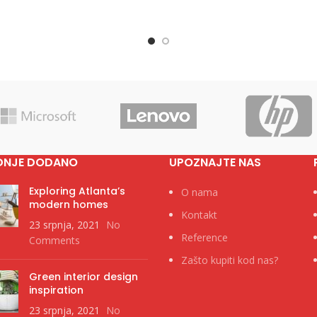
,crvena,zelena,transparentna
plava,crvena,žuta,svijet
zije Ø 1.3 x 14cm Pakovanje
zelena,oranž,bijela Dimenzije
00/50 Neto težina 0.01 kg
14cm Pakovanje 1000/100
DNJE DODANO
UPOZNAJTE NAS
Exploring Atlanta’s
O nama
modern homes
Kontakt
23 srpnja, 2021
No
Reference
Comments
Zašto kupiti kod nas?
Green interior design
inspiration
23 srpnja, 2021
No