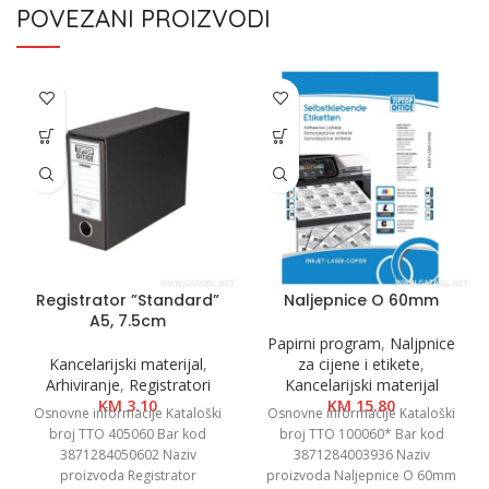
POVEZANI PROIZVODI
Registrator ”Standard”
Naljepnice O 60mm
A5, 7.5cm
Papirni program
,
Naljpnice
Kancelarijski materijal
,
za cijene i etikete
,
Arhiviranje
,
Registratori
Kancelarijski materijal
KM
3.10
KM
15.80
Osnovne informacije Kataloški
Osnovne informacije Kataloški
broj TTO 405060 Bar kod
broj TTO 100060* Bar kod
3871284050602 Naziv
3871284003936 Naziv
proizvoda Registrator
proizvoda Naljepnice O 60mm