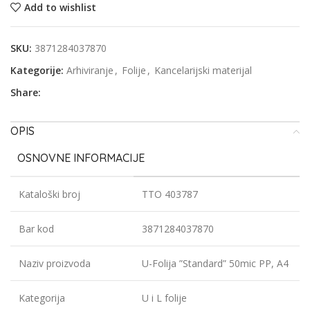
Add to wishlist
SKU:
3871284037870
Kategorije:
Arhiviranje
,
Folije
,
Kancelarijski materijal
Share:
OPIS
OSNOVNE INFORMACIJE
Kataloški broj
TTO 403787
Bar kod
3871284037870
Naziv proizvoda
U-Folija ”Standard” 50mic PP, A4
Kategorija
U i L folije