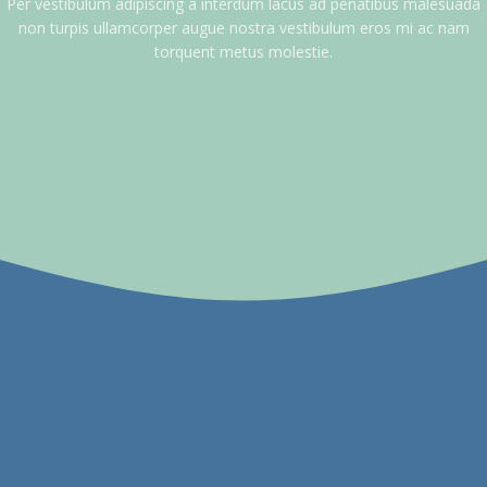
Per vestibulum adipiscing a interdum lacus ad penatibus malesuada
non turpis ullamcorper augue nostra vestibulum eros mi ac nam
torquent metus molestie.