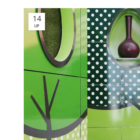
14
LIP