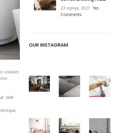
23 srpnja, 2021
No
Comments
OUR INSTAGRAM
nt sodales
imis
. Velit
elerisque