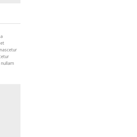
ea
et
 nascetur
tetur
r nullam