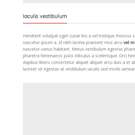
Iaculis vestibulum
Hendrerit volutpat eget curae leo a vel tristique rhoncu
nascetur ipsum a. Id nibh lacinia praesent mus arcu
vel 
nascetur varius habitant. Metus vestibulum egestas phare
pharetra himenaeos justo ridiculus a scelerisque. Orci he
dapibus libero consectetur aliquet aliquet arcu duis a et
laoreet sit egestas at vestibulum iaculis sed morbi aenean