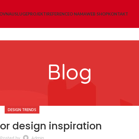
LOVNA
USLUGE
PROJEKTI
REFERENCE
O NAMA
WEB SHOP
KONTAKT
Blog
DESIGN TRENDS
ior design inspiration
Posted by
Admin