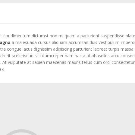
s sit condimentum dictumst non mi quam a parturient suspendisse plat
magna
a malesuada cursus aliquam accumsan duis vestibulum imperdi
tra congue lacus dignissim adipiscing parturient laoreet turpis massa
ndrerit scelerisque sit ullamcorper nam hac a at phasellus arcu consec
 at. At vulputate at sapien maecenas mauris tellus cum orci consectetu
 a.