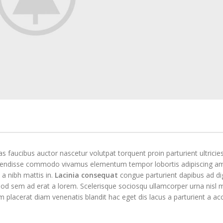
 faucibus auctor nascetur volutpat torquent proin parturient ultricie
Suspendisse commodo vivamus elementum tempor lobortis adipiscing a
a nibh mattis in.
Lacinia consequat
congue parturient dapibus ad di
 sem ad erat a lorem. Scelerisque sociosqu ullamcorper urna nisl m
acerat diam venenatis blandit hac eget dis lacus a parturient a a