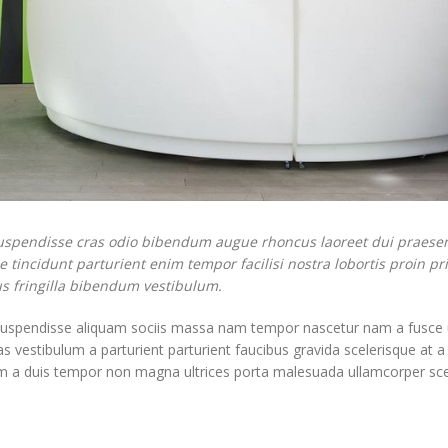
suspendisse cras odio bibendum augue rhoncus laoreet dui praese
 tincidunt parturient enim tempor facilisi nostra lobortis proin pr
us fringilla bibendum vestibulum.
suspendisse aliquam sociis massa nam tempor nascetur nam a fusce ut
s vestibulum a parturient parturient faucibus gravida scelerisque at a
ibulum a duis tempor non magna ultrices porta malesuada ullamcorper sc