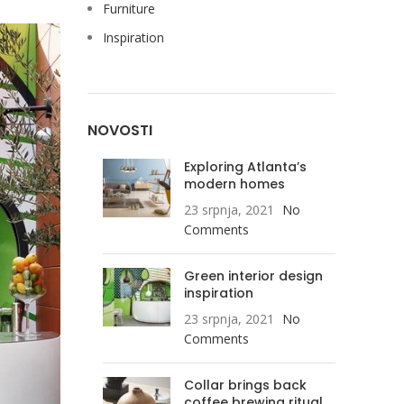
Furniture
Inspiration
NOVOSTI
Exploring Atlanta’s
modern homes
23 srpnja, 2021
No
Comments
Green interior design
inspiration
23 srpnja, 2021
No
Comments
Collar brings back
coffee brewing ritual