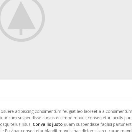
 posuere adipiscing condimentum feugiat leo laoreet a a condimentum
vinar cum suspendisse cursus euismod mauris consectetur iaculis puru
osqu tellus risus.
Convallis justo
quam suspendisse facilisi parturient
ie.Pulvinar consectetur blandit magnis hac dictumst arcu curae magni