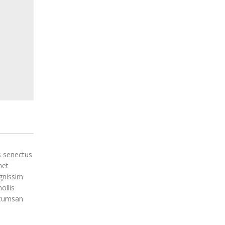
s senectus
met
gnissim
ollis
ccumsan