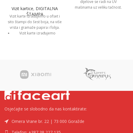
dijelove se radi na UV
mašinama uz veliku tačnost.
Vizit kartice
,
DIGITALNA
ŠTAMPA
Vizit karte izrađujemo u ofset i
sito štampi do šest boja, na više
vrsta i gramaže papira i folija.
Vizit karte izrađujemo
digitalnom, ofset i sito
štampom, na papirima i
plastikama različite strukture
i gramature u zavisnosti od
želja komintenata.
Vizit karte dorađujemo
tvrdom, mat i sjajnom
plastifikacijom, štancovanjem
na željeni oblik, parcijalnim
UV lakom i zlatotiskom.
Osjećajte se slobodno da nas kontaktirate:
Omera Vrane br. 22 | 73 000 Goražde
Telefon: +387 38 227 135