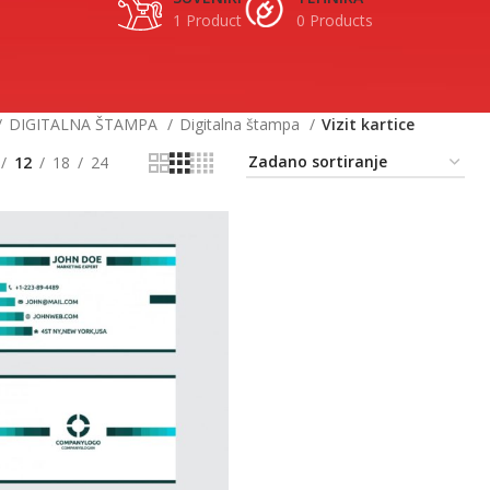
1 Product
0 Products
DIGITALNA ŠTAMPA
Digitalna štampa
Vizit kartice
12
18
24