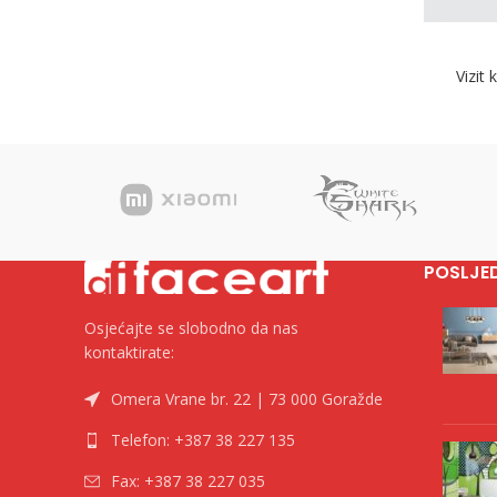
Vizit 
POSLJE
Osjećajte se slobodno da nas
kontaktirate:
Omera Vrane br. 22 | 73 000 Goražde
Telefon: +387 38 227 135
Fax: +387 38 227 035