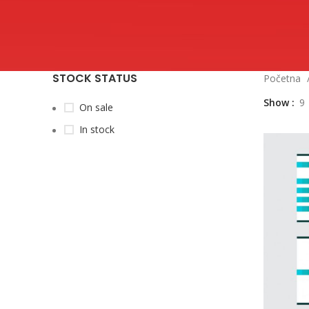
STOCK STATUS
Početna
Show
9
On sale
In stock