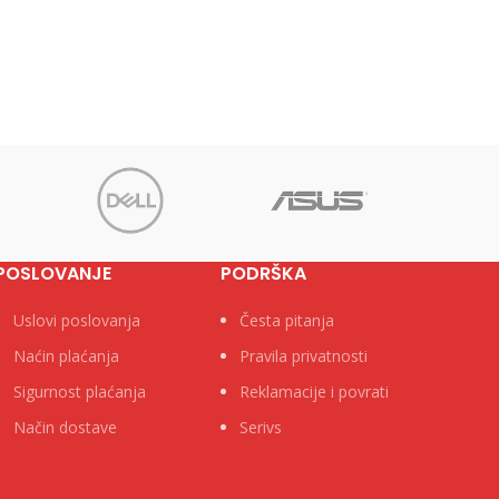
POSLOVANJE
PODRŠKA
Uslovi poslovanja
Česta pitanja
Naćin plaćanja
Pravila privatnosti
Sigurnost plaćanja
Reklamacije i povrati
Način dostave
Serivs