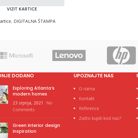
VIZIT KARTICE
kartice
,
DIGITALNA ŠTAMPA
DNJE DODANO
UPOZNAJTE NAS
Exploring Atlanta’s
O nama
modern homes
Kontakt
23 srpnja, 2021
No
Reference
Comments
Zašto kupiti kod nas?
Green interior design
inspiration