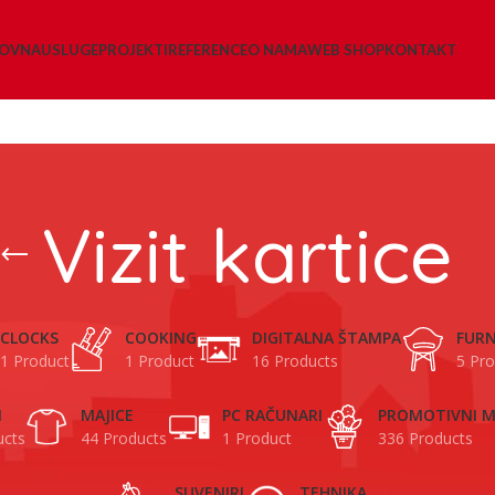
LOVNA
USLUGE
PROJEKTI
REFERENCE
O NAMA
WEB SHOP
KONTAKT
Vizit kartice
CLOCKS
COOKING
DIGITALNA ŠTAMPA
FURN
1 Product
1 Product
16 Products
5 Pro
I
MAJICE
PC RAČUNARI
PROMOTIVNI M
ucts
44 Products
1 Product
336 Products
SUVENIRI
TEHNIKA