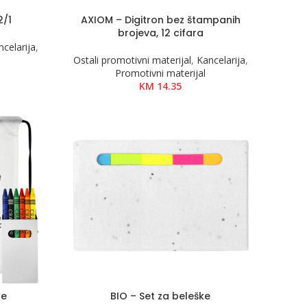
2/1
AXIOM – Digitron bez štampanih
brojeva, 12 cifara
ncelarija
,
Ostali promotivni materijal
,
Kancelarija
,
Promotivni materijal
KM
14.35
ce
BIO – Set za beleške