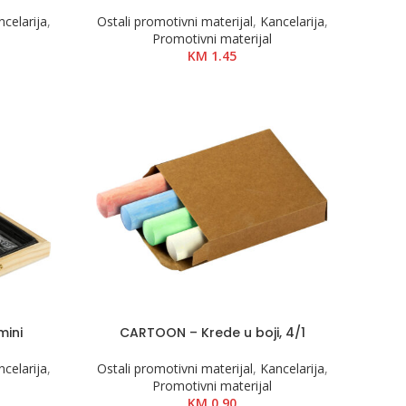
ncelarija
,
Ostali promotivni materijal
,
Kancelarija
,
Promotivni materijal
KM
1.45
mini
CARTOON – Krede u boji, 4/1
ncelarija
,
Ostali promotivni materijal
,
Kancelarija
,
Promotivni materijal
KM
0.90