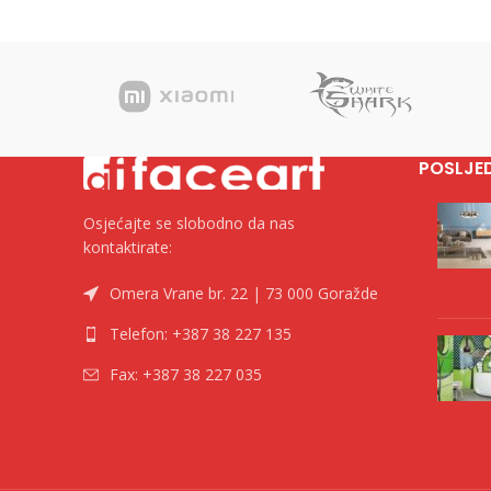
POSLJE
Osjećajte se slobodno da nas
kontaktirate:
Omera Vrane br. 22 | 73 000 Goražde
Telefon: +387 38 227 135
Fax: +387 38 227 035