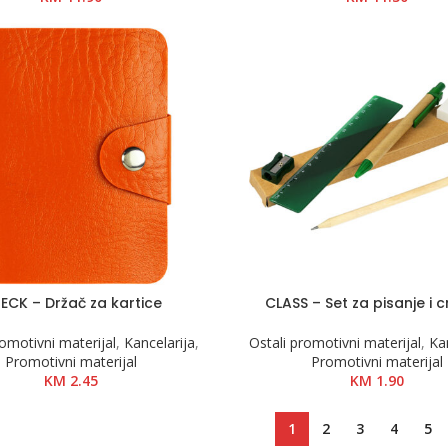
ECK – Držač za kartice
CLASS – Set za pisanje i c
romotivni materijal
,
Kancelarija
,
Ostali promotivni materijal
,
Ka
Promotivni materijal
Promotivni materijal
KM
2.45
KM
1.90
1
2
3
4
5