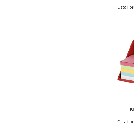
Ostali p
B
Ostali p