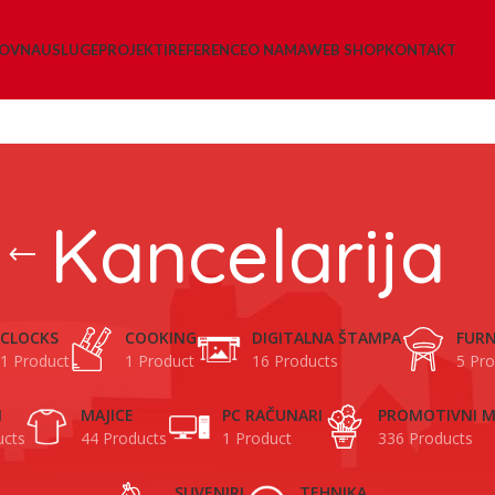
LOVNA
USLUGE
PROJEKTI
REFERENCE
O NAMA
WEB SHOP
KONTAKT
Kancelarija
CLOCKS
COOKING
DIGITALNA ŠTAMPA
FURN
1 Product
1 Product
16 Products
5 Pro
I
MAJICE
PC RAČUNARI
PROMOTIVNI M
ucts
44 Products
1 Product
336 Products
SUVENIRI
TEHNIKA