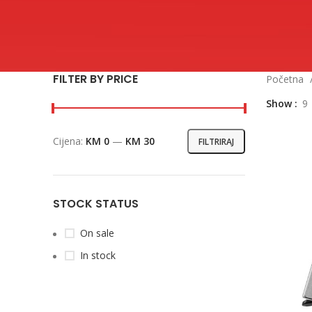
FILTER BY PRICE
Početna
Show
9
Cijena:
KM 0
—
KM 30
FILTRIRAJ
Min
Maks
cijena
cijena
STOCK STATUS
On sale
In stock