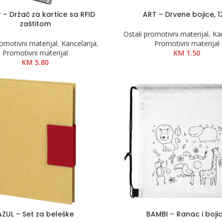
– Držač za kartice sa RFID
ART – Drvene bojice, 1
zaštitom
Ostali promotivni materijal
,
Ka
romotivni materijal
,
Kancelarija
,
Promotivni materijal
Promotivni materijal
KM
1.50
KM
5.80
AZUL – Set za beleške
BAMBI – Ranac i boji