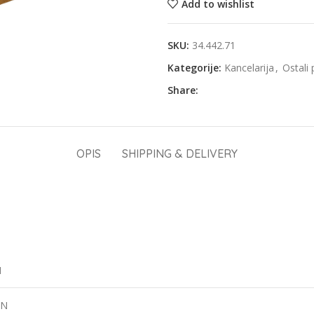
Add to wishlist
SKU:
34.442.71
Kategorije:
Kancelarija
,
Ostali 
Share:
OPIS
SHIPPING & DELIVERY
1
ON