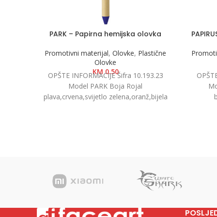
PARK – Papirna hemijska olovka
PAPIRUS
Promotivni materijal
,
Olovke
,
Plastične
Promotiv
Olovke
KM
0.50
OPŠTE INFORMACIJE Šifra 10.193.23
OPŠTE 
Model PARK Boja Rojal
Mo
plava,crvena,svijetlo zelena,oranž,bijela
b
Dimenzija Ø 1.1 x 16.2 cm Pakovanje
p
1000/50 Neto težina
zelena,
14cm
POSLJE