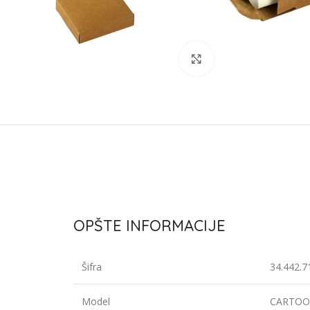
Click to enlarge
OPŠTE INFORMACIJE
Šifra
34.442.7
Model
CARTO