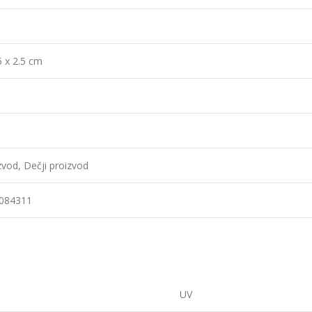
5 x 2.5 cm
zvod, Dečji proizvod
084311
UV