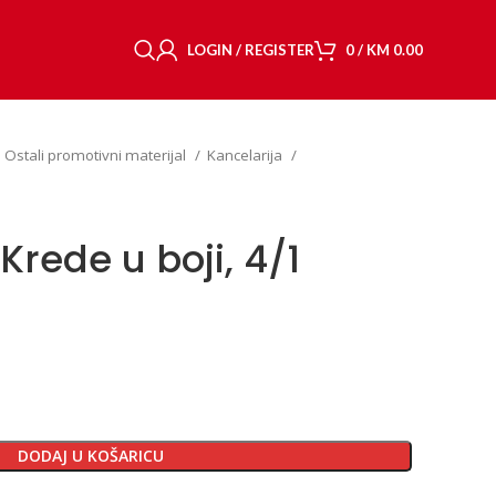
LOGIN / REGISTER
0
/
KM
0.00
Ostali promotivni materijal
Kancelarija
rede u boji, 4/1
DODAJ U KOŠARICU