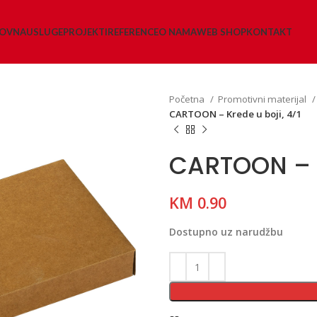
LOVNA
USLUGE
PROJEKTI
REFERENCE
O NAMA
WEB SHOP
KONTAKT
Početna
Promotivni materijal
CARTOON – Krede u boji, 4/1
CARTOON – K
KM
0.90
Dostupno uz narudžbu