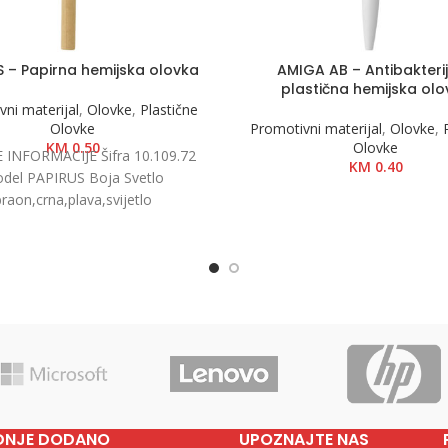
 – Papirna hemijska olovka
AMIGA AB – Antibakteri
plastična hemijska olo
ni materijal
,
Olovke
,
Plastične
Olovke
Promotivni materijal
,
Olovke
,
KM
0.50
Olovke
INFORMACIJE Šifra 10.109.72
KM
0.40
del PAPIRUS Boja Svetlo
raon,crna,plava,svijetlo
lava,crvena,žuta,svijetlo
oranž,bijela Dimenzije Ø 0.8 x
 Pakovanje 1000/100 Neto
DNJE DODANO
UPOZNAJTE NAS