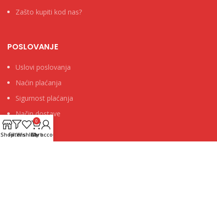
Zašto kupiti kod nas?
POSLOVANJE
Uslovi poslovanja
Naćin plaćanja
Sigurnost plaćanja
Način dostave
0
Shop
Filters
Wishlist
Cart
My account
PODRŠKA
Česta pitanja
Pravila privatnosti
Reklamacije i povrati
Serivs