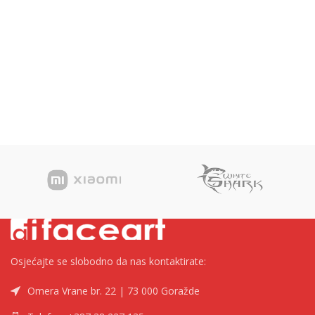
Osjećajte se slobodno da nas kontaktirate:
Omera Vrane br. 22 | 73 000 Goražde