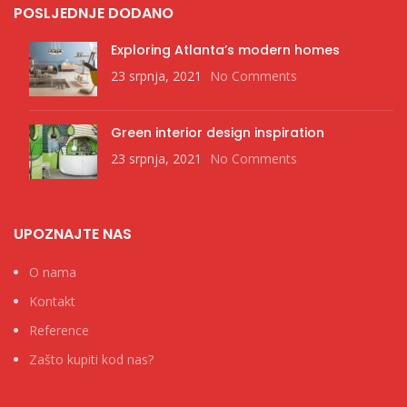
POSLJEDNJE DODANO
Exploring Atlanta’s modern homes
23 srpnja, 2021
No Comments
Green interior design inspiration
23 srpnja, 2021
No Comments
UPOZNAJTE NAS
O nama
Kontakt
Reference
Zašto kupiti kod nas?