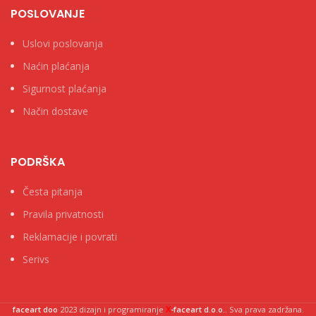
POSLOVANJE
Uslovi poslovanja
Naćin plaćanja
Sigurnost plaćanja
Način dostave
PODRŠKA
Česta pitanja
Pravila privatnosti
Reklamacije i povrati
Serivs
X
faceart doo
2023 dizajn i programiranje
-faceart d.o.o.
. Sva prava zadržana.