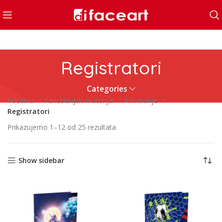
Registratori
Categories
Početna
Kancelarijski materijal
Arhiviranje
Registratori
Prikazujemo 1–12 od 25 rezultata
Show sidebar