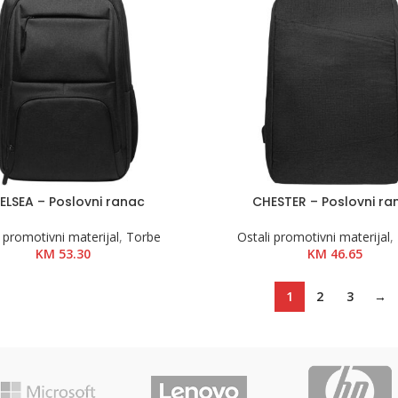
ELSEA – Poslovni ranac
CHESTER – Poslovni ra
 promotivni materijal
,
Torbe
Ostali promotivni materijal
,
KM
53.30
KM
46.65
1
2
3
→