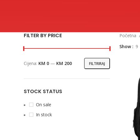
FILTER BY PRICE
Početna
Show
9
Cijena:
KM 0
—
KM 200
FILTRIRAJ
Min
Maks
cijena
cijena
STOCK STATUS
On sale
In stock