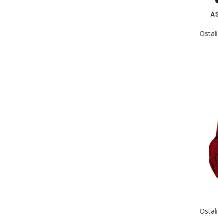
A
Ostali
Ostali