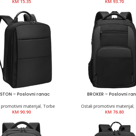
KM
15.35
KM
93.70
STON – Poslovni ranac
BROKER – Poslovni ra
 promotivni materijal
,
Torbe
Ostali promotivni materijal
,
KM
90.90
KM
76.80