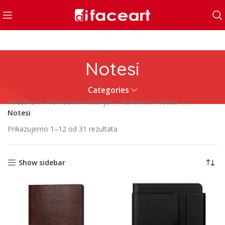
Notesi
Categories
Početna
Promotivni materijal
Rokovnici i notesi
Notesi
Prikazujemo 1–12 od 31 rezultata
Show sidebar