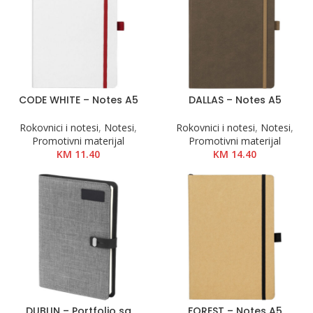
CODE WHITE – Notes A5
DALLAS – Notes A5
Rokovnici i notesi
,
Notesi
,
Rokovnici i notesi
,
Notesi
,
Promotivni materijal
Promotivni materijal
KM
11.40
KM
14.40
DUBLIN – Portfolio sa
FOREST – Notes A5