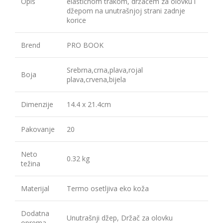
Opis
elastičnom trakom, držačem za olovku i
džepom na unutrašnjoj strani zadnje
korice
Brend
PRO BOOK
Srebrna,crna,plava,rojal
Boja
plava,crvena,bijela
Dimenzije
14.4 x 21.4cm
Pakovanje
20
Neto
0.32 kg
težina
Materijal
Termo osetljiva eko koža
Dodatna
Unutrašnji džep, Držač za olovku
oprema