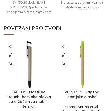
34.459.20 Model JEANS
Notes sa zaobljenim ivicama i
NOTEBOOK Opis Notes sa
elastičnom trakom Boja
zaobljenim ivicama, elastičnom
Oranž,crna,plava,crvena,svijetlo
trakom, držačem za olovku i
zelena,bijela Dimenzije 14.2
džepom na
POVEZANI PROIZVODI
HALTER – Plastična
VITA ECO – Papirna
“touch” hemijska olovka
hemijska olovka
sa držačem za mobilni
telefon
Promotivni materijal
,