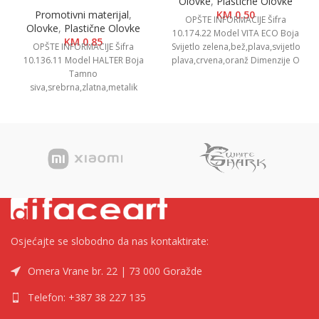
Olovke
,
Plastične Olovke
Promotivni materijal
,
KM
0.50
OPŠTE INFORMACIJE Šifra
Olovke
,
Plastične Olovke
10.174.22 Model VITA ECO Boja
KM
0.85
OPŠTE INFORMACIJE Šifra
Svijetlo zelena,bež,plava,svijetlo
10.136.11 Model HALTER Boja
plava,crvena,oranž Dimenzije O
Tamno
1 x 13.9 cm Pakovanje 1000/50
siva,srebrna,zlatna,metalik
Neto
plava,metalik crvena,metalik
crna Dimenzije Ø 1.1 x 14.6cm
Pakovanje 1000/50 Neto
Osjećajte se slobodno da nas kontaktirate:
Omera Vrane br. 22 | 73 000 Goražde
Telefon: +387 38 227 135