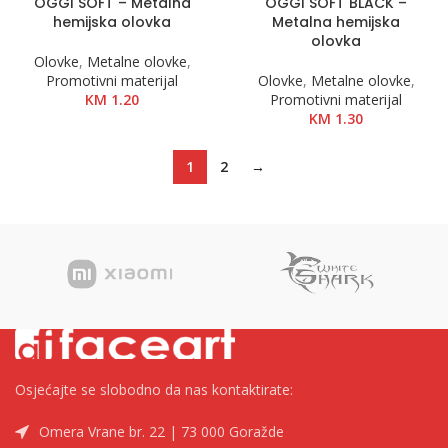
OGGI SOFT – Metalna
OGGI SOFT BLACK –
hemijska olovka
Metalna hemijska
olovka
Olovke
,
Metalne olovke
,
Promotivni materijal
Olovke
,
Metalne olovke
,
KM
1.20
Promotivni materijal
KM
1.30
1
2
→
Osjećajte se slobodno da nas kontaktirate:
Omera Vrane br. 22 | 73 000 Goražde