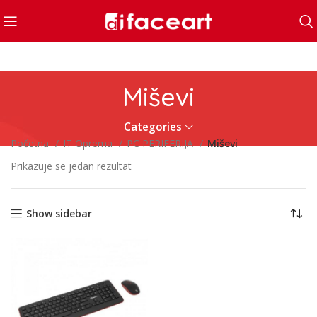
Miševi
Categories
Početna
IT Oprema
PC PERIFERIJA
Miševi
Prikazuje se jedan rezultat
Show sidebar