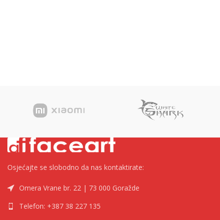
Osjećajte se slobodno da nas kontaktirate:
Omera Vrane br. 22 | 73 000 Goražde
Telefon: +387 38 227 135