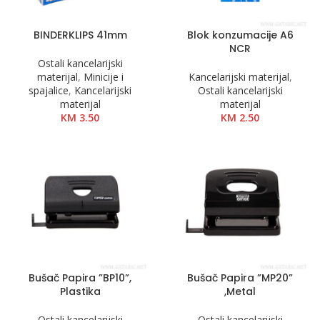
BINDERKLIPS 41mm
Blok konzumacije A6
NCR
Ostali kancelarijski
materijal
,
Minicije i
Kancelarijski materijal
,
spajalice
,
Kancelarijski
Ostali kancelarijski
materijal
materijal
KM
3.50
KM
2.50
Bušač Papira ”BP10”,
Bušač Papira ”MP20”
Plastika
,Metal
Ostali kancelarijski
Ostali kancelarijski