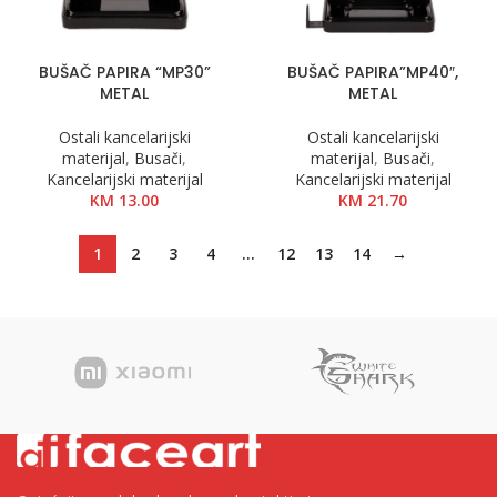
BUŠAČ PAPIRA “MP30”
BUŠAČ PAPIRA”MP40″,
METAL
METAL
Ostali kancelarijski
Ostali kancelarijski
materijal
,
Busači
,
materijal
,
Busači
,
Kancelarijski materijal
Kancelarijski materijal
KM
13.00
KM
21.70
1
2
3
4
…
12
13
14
→