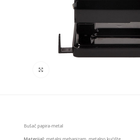
Click to enlarge
Bušač papira-metal
Materijal:
metalni mehanizam, metalno kućište.