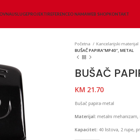
LOVNA
USLUGE
PROJEKTI
REFERENCE
O NAMA
WEB SHOP
KONTAKT
Početna
Kancelarijski materijal
BUŠAČ PAPIRA”MP40″, METAL
BUŠAČ PAPI
KM
21.70
Bušač papira-metal
Materijal:
metalni mehanizam, m
Kapacitet:
40 listova, 2 rupe,