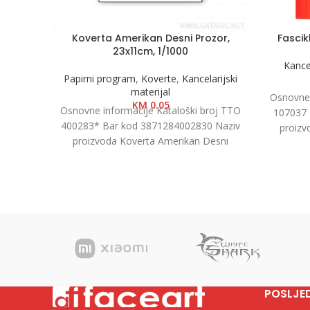
Koverta Amerikan Desni Prozor,
Fascik
23x11cm, 1/1000
Kancel
Papirni program
,
Koverte
,
Kancelarijski
materijal
Osnovne 
KM
0.05
Osnovne informacije Kataloški broj TTO
107037 
400283* Bar kod 3871284002830 Naziv
proizv
proizvoda Koverta Amerikan Desni
crvena
Prozor, 23x11cm, 1/1000 Kategorija
Koverte Brend
POSLJE