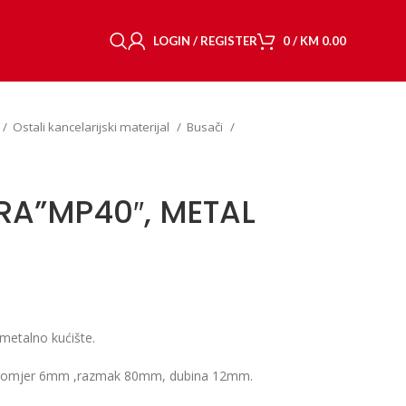
LOGIN / REGISTER
0
/
KM
0.00
Ostali kancelarijski materijal
Busači
RA”MP40″, METAL
etalno kućište.
 promjer 6mm ,razmak 80mm, dubina 12mm.