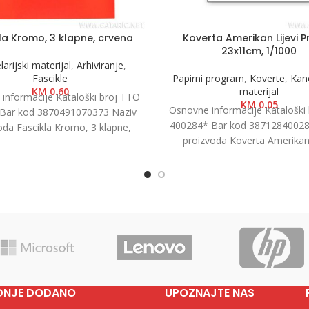
la Kromo, 3 klapne, crvena
Koverta Amerikan Lijevi P
23x11cm, 1/1000
arijski materijal
,
Arhiviranje
,
Fascikle
Papirni program
,
Koverte
,
Kanc
KM
0.60
materijal
informacije Kataloški broj TTO
KM
0.05
Osnovne informacije Kataloški
Bar kod 3870491070373 Naziv
400284* Bar kod 38712840028
oda Fascikla Kromo, 3 klapne,
proizvoda Koverta Amerikan 
 Kategorija Fascikle kartonske
Prozor, 23x11cm, 1/1000 Kat
Brend
Koverte Brend
DNJE DODANO
UPOZNAJTE NAS