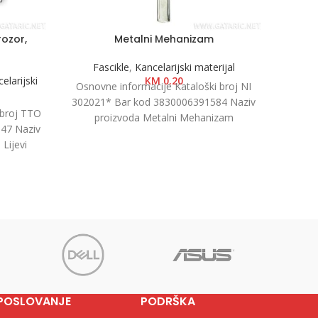
rozor,
Metalni Mehanizam
Regi
Fascikle
,
Kancelarijski materijal
Kanc
elarijski
KM
0.20
Osnovne informacije Kataloški broj NI
Osnovn
302021* Bar kod 3830006391584 Naziv
 broj TTO
40505
proizvoda Metalni Mehanizam
47 Naziv
proiz
Kategorija Fascikle PP i mehanizmi
Lijevi
7.5cm
Jedinica mjere
egorija
POSLOVANJE
PODRŠKA