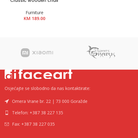
Classic wooden chair
Furniture
KM
189.00
Osjećajte se slobodno da nas kontaktirate:
Omera Vrane br. 22 | 73 000 Goražde
Telefon: +387 38 227 135
Fax: +387 38 227 035