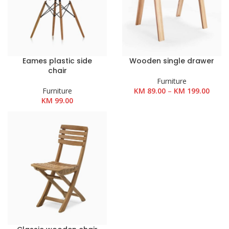
Eames plastic side
Wooden single drawer
chair
Furniture
Rasp
Furniture
KM
89.00
–
KM
199.00
cijena
KM
99.00
od
KM 89
do
KM 19