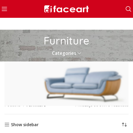
Furniture
Categories
Početna
Furniture
Prikazuje se svih 5 rezultata
VULUTATE DUIRA
Show sidebar
PARTURENT MIRA