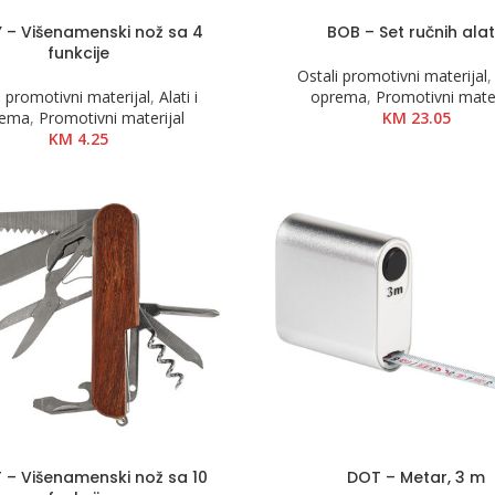
 – Višenamenski nož sa 4
BOB – Set ručnih ala
funkcije
Ostali promotivni materijal
i promotivni materijal
,
Alati i
oprema
,
Promotivni mater
rema
,
Promotivni materijal
KM
23.05
KM
4.25
 – Višenamenski nož sa 10
DOT – Metar, 3 m