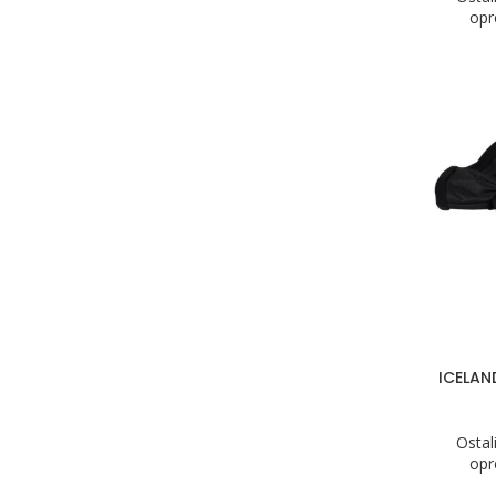
op
ICELAN
Ostal
op