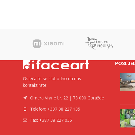
POSLJE
Osjećajte se slobodno da nas
kontaktirate:
Omera Vrane br. 22 | 73 000 Goražde
Telefon: +387 38 227 135
Fax: +387 38 227 035