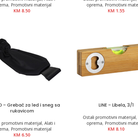
rema
,
Promotivni materijal
oprema
,
Promotivni mater
KM
8.50
KM
1.55
D – Grebač za led i sneg sa
LINE – Libela, 3/1
rukavicom
Ostali promotivni materijal
i promotivni materijal
,
Alati i
oprema
,
Promotivni mater
rema
,
Promotivni materijal
KM
8.10
KM
6.50