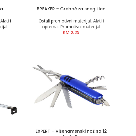
ta
BREAKER – Grebač za sneg i led
,
Alati i
Ostali promotivni materijal
,
Alati i
ijal
oprema
,
Promotivni materijal
KM
2.25
EXPERT – Višenamenski nož sa 12