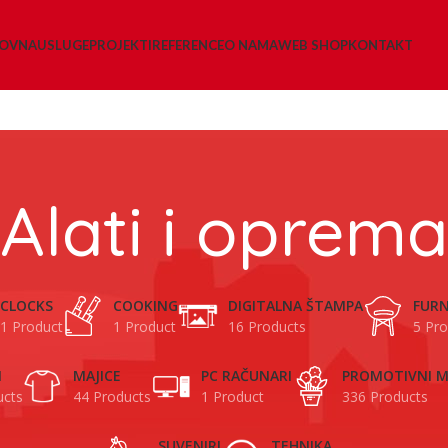
LOVNA
USLUGE
PROJEKTI
REFERENCE
O NAMA
WEB SHOP
KONTAKT
Alati i oprema
CLOCKS
COOKING
DIGITALNA ŠTAMPA
FURN
1 Product
1 Product
16 Products
5 Pro
I
MAJICE
PC RAČUNARI
PROMOTIVNI M
ucts
44 Products
1 Product
336 Products
SUVENIRI
TEHNIKA