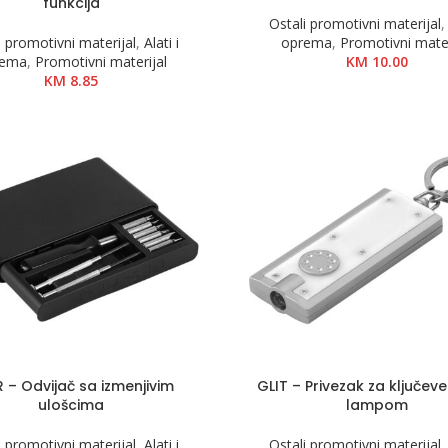
funkcija
Ostali promotivni materijal
i promotivni materijal
,
Alati i
oprema
,
Promotivni mater
rema
,
Promotivni materijal
KM
10.00
KM
8.85
R – Odvijač sa izmenjivim
GLIT – Privezak za ključeve
ulošcima
lampom
i promotivni materijal
,
Alati i
Ostali promotivni materijal