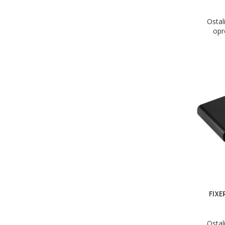
Ostal
op
FIXE
Ostal