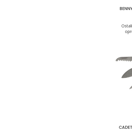
BENNY
Ostal
op
CADET