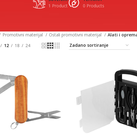
1 Product
0 Products
Promotivni materijal
Ostali promotivni materijal
Alati i oprem
12
18
24