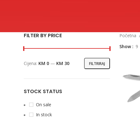
FILTER BY PRICE
Početna
Show
9
Cijena:
KM 0
—
KM 30
FILTRIRAJ
Min
Maks
cijena
cijena
STOCK STATUS
On sale
In stock