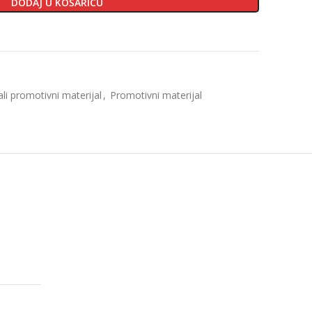
DODAJ U KOŠARICU
li promotivni materijal
,
Promotivni materijal