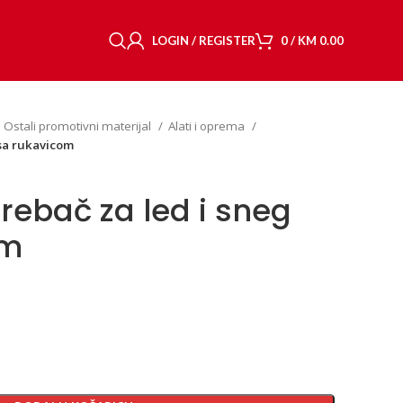
LOGIN / REGISTER
0
/
KM
0.00
Ostali promotivni materijal
Alati i oprema
 sa rukavicom
rebač za led i sneg
om