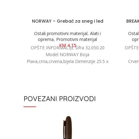
NORWAY – Grebač za sneg i led
BREAK
Ostali promotivni materijal
,
Alati i
Ostal
oprema
,
Promotivni materijal
op
KM
4.15
OPŠTE INFORMACIJE Šifra 32.050.20
OPŠTE 
Model NORWAY Boja
Plava,crna,crvena,bijela Dimenzije 25.5 x
Crven
11.3 x 1.7cm Pakovanje 200/50/1 Neto
Dim
težina 0.08 kg
Pakovanj
POVEZANI PROIZVODI