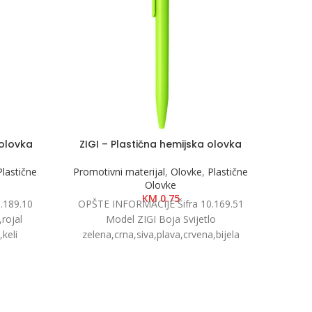
 olovka
ZIGI – Plastična hemijska olovka
505 C
Plastične
Promotivni materijal
,
Olovke
,
Plastične
Promot
Olovke
KM
0.75
.189.10
OPŠTE INFORMACIJE Šifra 10.169.51
OPŠT
rojal
Model ZIGI Boja Svijetlo
Mo
,keli
zelena,crna,siva,plava,crvena,bijela
x 14.6 cm
Dimenzije Ø 1.1 x 14cm Pakovanje
pla
to
1000/50 Neto težina 0.01 kg
zelen