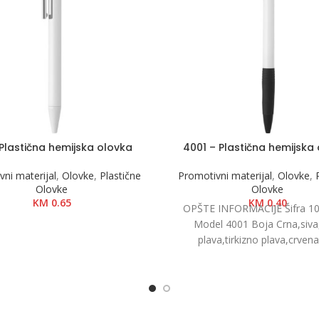
 Plastična hemijska olovka
4001 – Plastična hemijska
ni materijal
,
Olovke
,
Plastične
Promotivni materijal
,
Olovke
,
Olovke
Olovke
KM
0.65
KM
0.40
OPŠTE INFORMACIJE Šifra 10
Model 4001 Boja Crna,siva,
plava,tirkizno plava,crvena
zelena,oranž Dimenzija Ø 0.9 
Pakovanje 1000/50 Ne