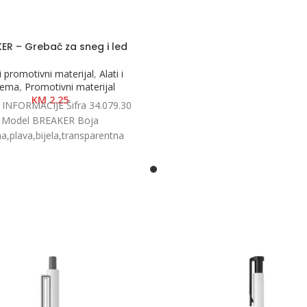
ER – Grebač za sneg i led
i promotivni materijal
,
Alati i
rema
,
Promotivni materijal
KM
2.25
INFORMACIJE Šifra 34.079.30
Model BREAKER Boja
a,plava,bijela,transparentna
enzije 10.5 x 22.3 x 1.2cm
e 200/50/1 Neto težina 0.07 kg