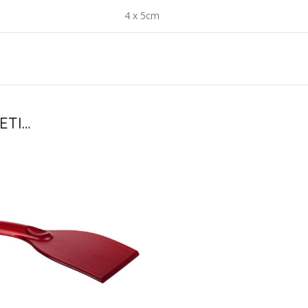
4 x 5cm
ETI…