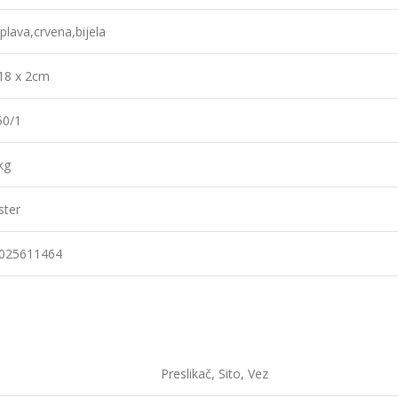
plava,crvena,bijela
 18 x 2cm
50/1
kg
ster
025611464
Preslikač, Sito, Vez