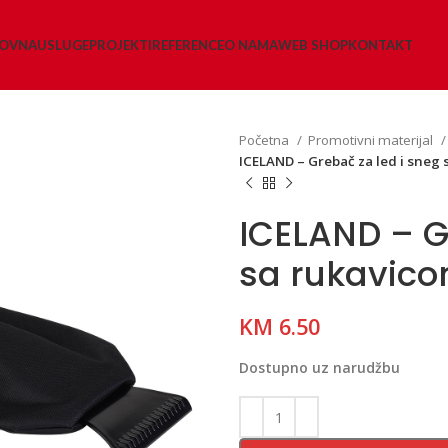
LOVNA
USLUGE
PROJEKTI
REFERENCE
O NAMA
WEB SHOP
KONTAKT
Početna
Promotivni materijal
ICELAND – Grebač za led i sneg
ICELAND – G
sa rukavic
KM
6.50
Dostupno uz narudžbu