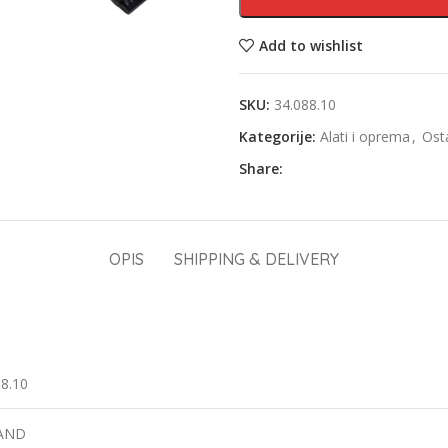
Add to wishlist
SKU:
34.088.10
Kategorije:
Alati i oprema
,
Osta
Share:
OPIS
SHIPPING & DELIVERY
88.10
LAND