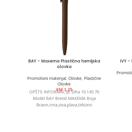
BAY – Maxema Plastična hemijska
IVY –
olovka
Promotiv
Promotivni materijal
,
Olovke
,
Plastične
Olovke
KM
1.25
OPŠTE INFORMACIJE Šifra 10.145.70
Model BAY Brend MAXEMA Boja
Braon,crna,siva,plava,tirkizno
plava,azurno
plava,crvena,pink,žuta,svijetlo
zelena,keli
zelena,petrol,mint,oranž,bijela