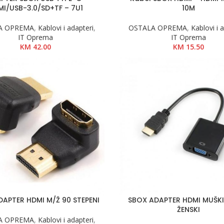
I/USB-3.0/SD+TF – 7U1
10M
A OPREMA
,
Kablovi i adapteri
,
OSTALA OPREMA
,
Kablovi i 
IT Oprema
IT Oprema
KM
42.00
KM
15.50
APTER HDMI M/Ž 90 STEPENI
SBOX ADAPTER HDMI MUŠKI
ŽENSKI
A OPREMA
,
Kablovi i adapteri
,