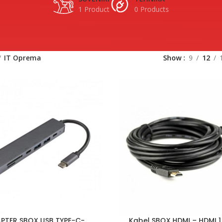
1 Product
0 Products
IT Oprema
Show
9
12
PTER SBOX USB TYPE-C-
Kabel SBOX HDMI – HDMI 1