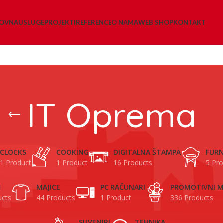
LOVNA
USLUGE
PROJEKTI
REFERENCE
O NAMA
WEB SHOP
KONTAKT
IT Oprema
CLOCKS
COOKING
DIGITALNA ŠTAMPA
FURN
1 Product
1 Product
16 Products
5 Pro
I
MAJICE
PC RAČUNARI
PROMOTIVNI M
ucts
44 Products
1 Product
336 Products
SUVENIRI
TEHNIKA