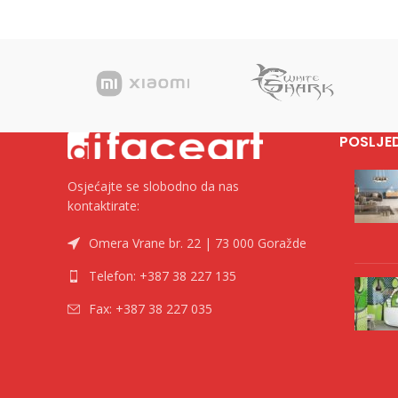
POSLJE
Osjećajte se slobodno da nas
kontaktirate:
Omera Vrane br. 22 | 73 000 Goražde
Telefon: +387 38 227 135
Fax: +387 38 227 035