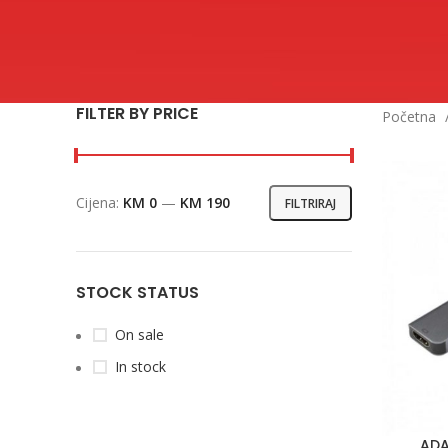
FILTER BY PRICE
Početna
Cijena:
KM 0
—
KM 190
FILTRIRAJ
Min
Maks
cijena
cijena
STOCK STATUS
On sale
In stock
ADA