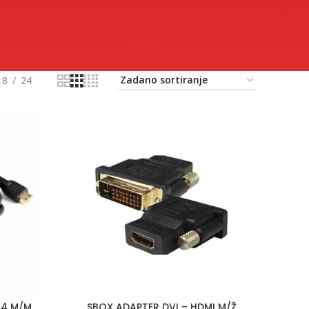
18
24
.4 M/M
SBOX ADAPTER DVI – HDMI M/Ž