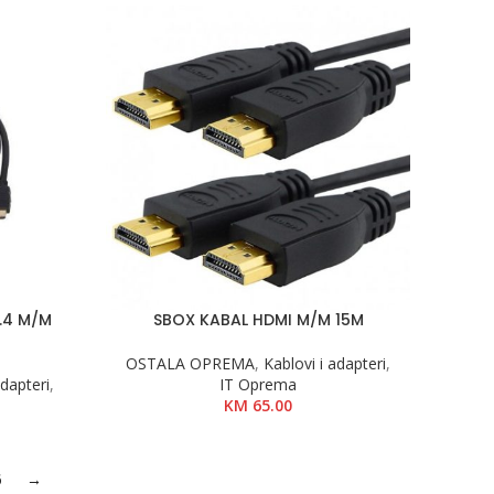
.4 M/M
SBOX KABAL HDMI M/M 15M
OSTALA OPREMA
,
Kablovi i adapteri
,
adapteri
,
IT Oprema
KM
65.00
6
→