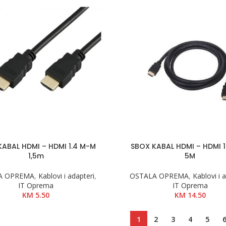
KABAL HDMI – HDMI 1.4 M-M
SBOX KABAL HDMI – HDMI 1
1,5m
5M
A OPREMA
,
Kablovi i adapteri
,
OSTALA OPREMA
,
Kablovi i 
IT Oprema
IT Oprema
KM
5.50
KM
14.50
1
2
3
4
5