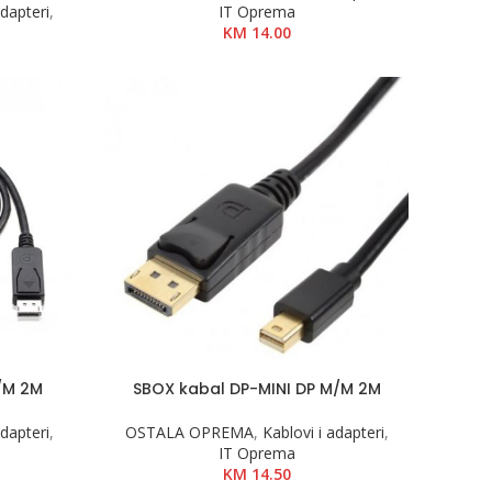
adapteri
,
IT Oprema
KM
14.00
/M 2M
SBOX kabal DP-MINI DP M/M 2M
adapteri
,
OSTALA OPREMA
,
Kablovi i adapteri
,
IT Oprema
KM
14.50