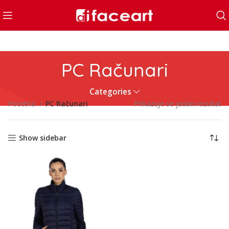
PC Računari
Categories
Početna
PC Računari
Prikazuje se jedan rezultat
Show sidebar