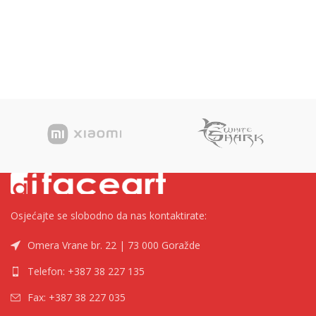
Osjećajte se slobodno da nas kontaktirate:
Omera Vrane br. 22 | 73 000 Goražde
Telefon: +387 38 227 135
Fax: +387 38 227 035