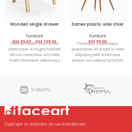
Wooden single drawer
Eames plastic side chair
Furniture
Furniture
Raspon
KM
89.00
–
KM
199.00
KM
99.00
Placerat tempor dolor eu leo
Consequat a scelerisque
cijena:
ullamcorper et magnis habitant
suspendisse vel et eget eu vitae
od
ultrices consectetur arcu nulla
adipiscing nibh scelerisque
KM 89.00
mattis fermentum adipiscing a
semper cum adipiscing facilisis
do
et bibendum sed platea
adipiscing est accumsan lorem
KM 199.00
malesuada eget vestibulum
vestibulum. Aliquet mus a
tempor dolor eu leo
aptent ullam corper metus
ullamcorper et magnis habitant
accumsan. Habitasse a purus
ultrices consectetur.
nec ipsum a urna ac
ullamcorper varius metus
blandit posuere.
Osjećajte se slobodno da nas kontaktirate: