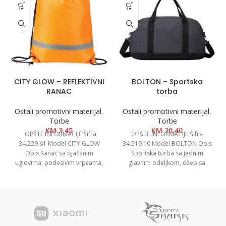
CITY GLOW – REFLEKTIVNI
BOLTON – Sportska
RANAC
torba
Ostali promotivni materijal
,
Ostali promotivni materijal
,
Torbe
Torbe
KM
3.45
KM
20.40
OPŠTE INFORMACIJE Šifra
OPŠTE INFORMACIJE Šifra
34.229.61 Model CITY GLOW
34.519.10 Model BOLTON Opis
Opis Ranac sa ojačanim
Sportska torba sa jednim
uglovima, podesivim vrpcama,
glavnim odeljkom, džep sa
reflektivnom trakom Brend
rajsferšlusom napred, podesivi
BRUNO Boja
kaiš za