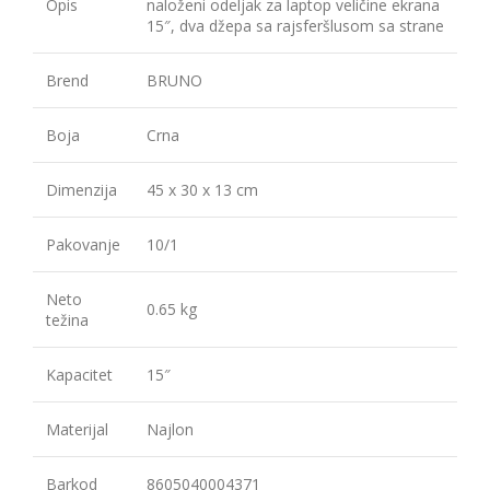
Opis
naloženi odeljak za laptop veličine ekrana
15″, dva džepa sa rajsferšlusom sa strane
Brend
BRUNO
Boja
Crna
Dimenzija
45 x 30 x 13 cm
Pakovanje
10/1
Neto
0.65 kg
težina
Kapacitet
15″
Materijal
Najlon
Barkod
8605040004371