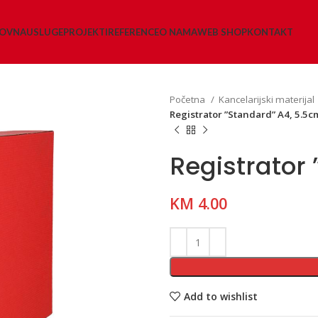
LOVNA
USLUGE
PROJEKTI
REFERENCE
O NAMA
WEB SHOP
KONTAKT
Početna
Kancelarijski materijal
Registrator ”Standard” A4, 5.5c
Registrator
KM
4.00
Add to wishlist