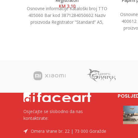
Registratori
Papirni
KM
3.10
Osnovne informacije Kataloški broj TTO
Osnovne 
405060 Bar kod 3871284050602 Naziv
400612 
proizvoda Registrator ”Standard” A5,
proizvo
7.5cm Kategorija Registratori u kutiji
17,6×12,
Brend
POSLJE
Osjećajte se slobodno da nas
kontaktirate:
Omera Vrane br. 22 | 73 000 Goražde