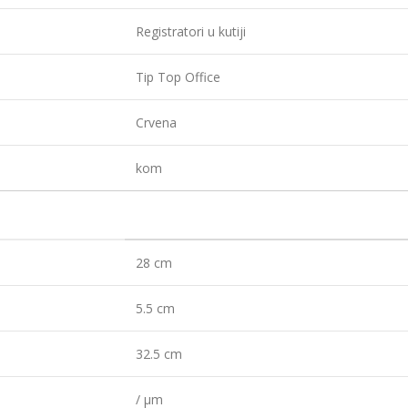
Registratori u kutiji
Tip Top Office
Crvena
kom
28 cm
5.5 cm
32.5 cm
/ µm