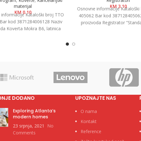
 program
,
Koverte
,
Kancelarijski
Registratori
materijal
KM
3.10
Osnovne informacije Kataloški
KM
0.10
informacije Kataloški broj TTO
405062 Bar kod 38712840506
Bar kod 3871284006128 Naziv
proizvoda Registrator ”Standa
da Koverta Mokra B6, latinica
7.5cm Kategorija Registratori 
5cm 1/1000 Kategorija Koverte
Brend
Brend
DNJE DODANO
UPOZNAJTE NAS
Exploring Atlanta’s
O nama
modern homes
Kontakt
23 srpnja, 2021
No
Reference
Comments