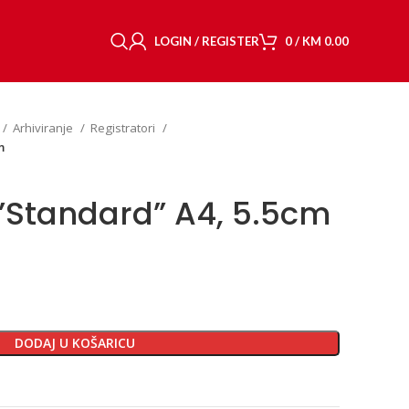
LOGIN / REGISTER
0
/
KM
0.00
Arhiviranje
Registratori
m
 ”Standard” A4, 5.5cm
DODAJ U KOŠARICU