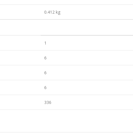
0.412 kg
1
6
6
6
336