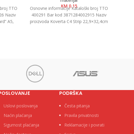
materijal
KM
0.15
 broj TTO
Osnovne informacije Kataloški broj TTO
Osnovn
26 Naziv
400291 Bar kod 3871284002915 Naziv
40302
rd” A5,
proizvoda Koverta C4 Strip 22,9×32,4cm
proiz
u kutiji
1/500 Kategorija Koverte Brend Tip
POSLOVANJE
PODRŠKA
Uslovi poslovanja
Česta pitanja
Naćin plaćanja
Pravila privatnosti
Sigurnost plaćanja
Reklamacije i povrati