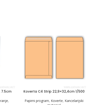
, 7.5cm
Koverta C4 Strip 22,9×32,4cm 1/500
Fas
iranje
,
Papirni program
,
Koverte
,
Kancelarijski
Kanc