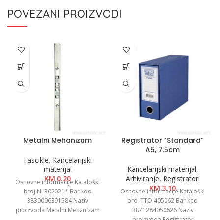
POVEZANI PROIZVODI
Metalni Mehanizam
Registrator ”Standard”
A5, 7.5cm
Fascikle
,
Kancelarijski
materijal
Kancelarijski materijal
,
KM
0.20
Arhiviranje
,
Registratori
Osnovne informacije Kataloški
KM
3.10
broj NI 302021* Bar kod
Osnovne informacije Kataloški
3830006391584 Naziv
broj TTO 405062 Bar kod
proizvoda Metalni Mehanizam
3871284050626 Naziv
Kategorija Fascikle PP i
proizvoda Registrator