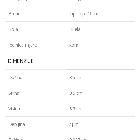
Brend
Tip Top Office
Boja
Bijela
Jedinica mjere
kom
DIMENZIJE
Dužina
3.5 cm
Širina
3.5 cm
Visina
3.5 cm
Debljina
/ µm
Težina
0.027 kg