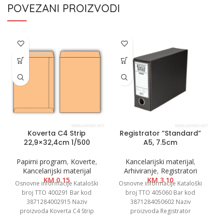
POVEZANI PROIZVODI
Koverta C4 Strip
Registrator ”Standard”
22,9×32,4cm 1/500
A5, 7.5cm
Papirni program
,
Koverte
,
Kancelarijski materijal
,
Kancelarijski materijal
Arhiviranje
,
Registratori
KM
0.15
KM
3.10
Osnovne informacije Kataloški
Osnovne informacije Kataloški
broj TTO 400291 Bar kod
broj TTO 405060 Bar kod
3871284002915 Naziv
3871284050602 Naziv
proizvoda Koverta C4 Strip
proizvoda Registrator