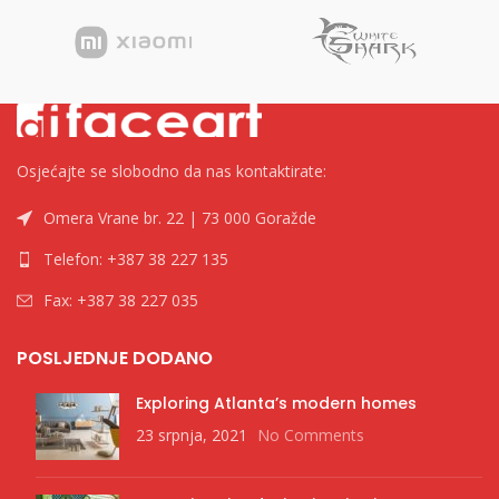
Osjećajte se slobodno da nas kontaktirate:
Omera Vrane br. 22 | 73 000 Goražde
Telefon: +387 38 227 135
Fax: +387 38 227 035
POSLJEDNJE DODANO
Exploring Atlanta’s modern homes
23 srpnja, 2021
No Comments