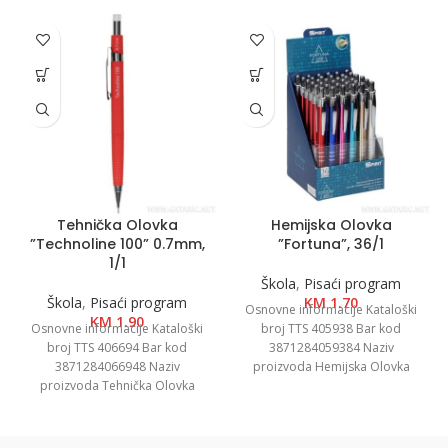
Tehnička Olovka
Hemijska Olovka
”Technoline 100” 0.7mm,
”Fortuna”, 36/1
1/1
Škola
,
Pisaći program
Škola
,
Pisaći program
KM
1.70
Osnovne informacije Kataloški
KM
1.90
Osnovne informacije Kataloški
broj TTS 405938 Bar kod
broj TTS 406694 Bar kod
3871284059384 Naziv
3871284066948 Naziv
proizvoda Hemijska Olovka
proizvoda Tehnička Olovka
”Fortuna”, 36/1 Kategorija
”Technoline 100” 0.7mm, 1/1
Hemijske olovke Brend Spirit
Kategorija Tehničke olovke