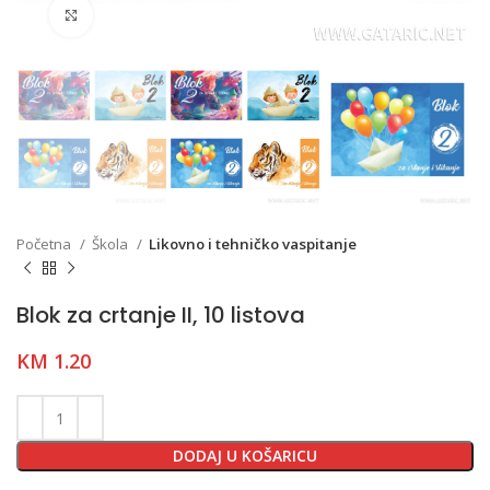
Click to enlarge
Početna
Škola
Likovno i tehničko vaspitanje
Blok za crtanje II, 10 listova
KM
1.20
DODAJ U KOŠARICU