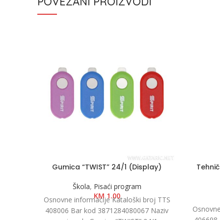
POVEZANI PROIZVODI
Gumica “TWIST” 24/1 (Display)
Tehnič
Škola
,
Pisaći program
KM
1.00
Osnovne informacije Kataloški broj TTS
Osnovne 
408006 Bar kod 3871284080067 Naziv
406698 