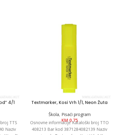
od” 4/1
Textmarker, Kosi Vrh 1/1, Neon Žuta
Tehn
Škola
,
Pisaći program
KM
0.75
 broj TTS
Osnovne informacije Kataloški broj TTO
Osnovn
40 Naziv
408213 Bar kod 3871284082139 Naziv
4033