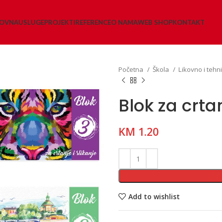
LOVNA
USLUGE
PROJEKTI
REFERENCE
O NAMA
WEB SHOP
KONTAKT
Početna
Škola
Likovno i tehn
Blok za crtanj
KM
1.20
Add to wishlist