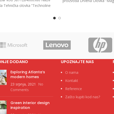
proizvoda Drvena Olovka “Mag
da Tehnička olovka ”Technoline
4/1 Kategorija Standardne HB
.7mm, 1/1 Kategorija Tehničke
olovke
DNJE DODANO
UPOZNAJTE NAS
Exploring Atlanta’s
O nama
modern homes
Kontakt
23 srpnja, 2021
No
Reference
Comments
Zašto kupiti kod nas?
Green interior design
inspiration