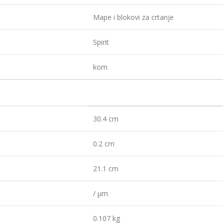
Mape i blokovi za crtanje
Spirit
kom
30.4 cm
0.2 cm
21.1 cm
/ µm
0.107 kg