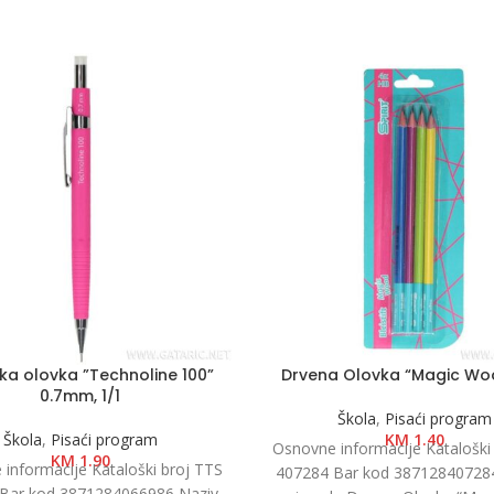
ka olovka ”Technoline 100”
Drvena Olovka “Magic Wo
0.7mm, 1/1
Škola
,
Pisaći program
Škola
,
Pisaći program
KM
1.40
Osnovne informacije Kataloški
KM
1.90
informacije Kataloški broj TTS
407284 Bar kod 38712840728
Bar kod 3871284066986 Naziv