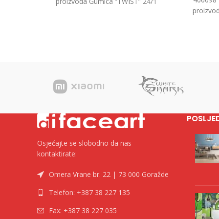
proizvoda Gumica “TWIST” 24/1
proizvo
(Display) Kategorija Gumice za brisanje
100” 0
Brend
POSLJE
Osjećajte se slobodno da nas
kontaktirate:
Omera Vrane br. 22 | 73 000 Goražde
Telefon: +387 38 227 135
Fax: +387 38 227 035