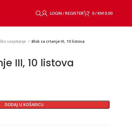
LOGIN / REGISTER
0
/
KM
0.00
ičko vaspitanje
Blok za crtanje III, 10 listova
e III, 10 listova
DODAJ U KOŠARICU